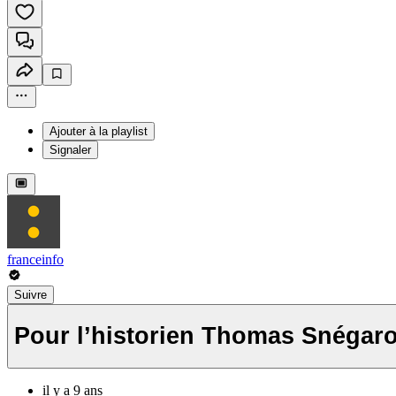
Ajouter à la playlist
Signaler
franceinfo
Suivre
Pour l’historien Thomas Snégarof
il y a 9 ans