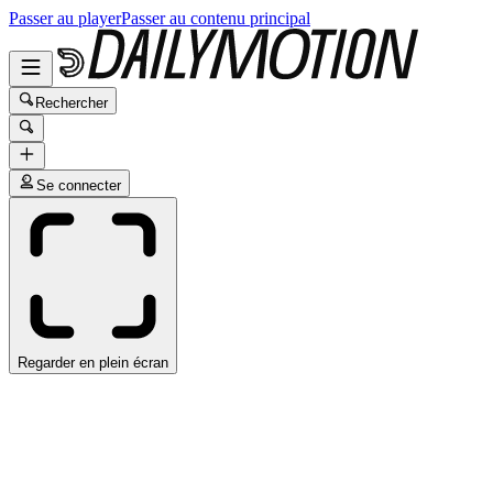
Passer au player
Passer au contenu principal
Rechercher
Se connecter
Regarder en plein écran