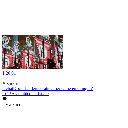
1:20:01
|
À suivre
DébatDoc - La démocratie américaine en danger ?
LCP Assemblée nationale
il y a 8 mois