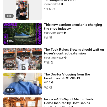
Ton conjoint te vole ?
inesetledroit
4개월 전
1:16
This new bamboo sneaker is changing
the shoe industry
Fast Company
5년 전
35:12
The Tuck Rules: Browns should wait on
Hoyer's contract extension
Sporting News
12년 전
1:36
The Doctor Vlogging from the
Frontlines of COVID-19
VICE
6년 전
11:03
Inside a 465-Sq-Ft Malibu Trailer
Home Inspired by Boat Cabins