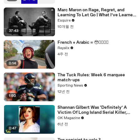
Marc Maron on Rage, Regret, and
Learning To Let Go | What I’ve Learned
| Esquire
Esquire
10개월 전
37:43
French + Arabic = 🥹❤️‍💃🏻🛵
Rayalix
4주 전
0:14
The Tuck Rules: Week 6 marquee
match-ups
Sporting News
12년 전
1:50
Shannan Gilbert Was ‘Definitely’ A
Victim Of Long Island Serial Killer,
Says Her Sister: Watch
OK Magazine
6년 전
0:47