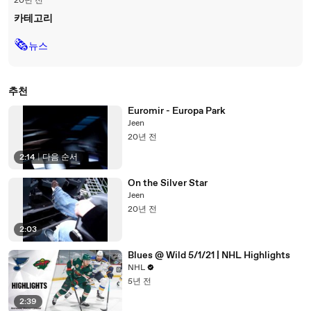
20년 전
카테고리
🗞
뉴스
추천
Euromir - Europa Park
Jeen
20년 전
2:14
|
다음 순서
On the Silver Star
Jeen
20년 전
2:03
Blues @ Wild 5/1/21 | NHL Highlights
NHL
5년 전
2:39