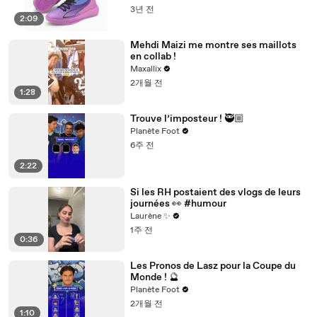
3년 전
2:09
Mehdi Maizi me montre ses maillots
en collab !
Maxallix
2개월 전
1:28
Trouve l’imposteur ! 🥷🏼
Planète Foot
6주 전
2:22
Si les RH postaient des vlogs de leurs
journées 👀 #humour
Laurène ✨
1주 전
0:36
Les Pronos de Lasz pour la Coupe du
Monde ! 🔮
Planète Foot
2개월 전
1:10