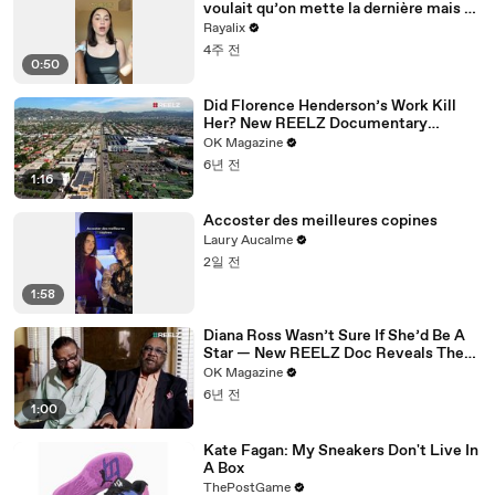
voulait qu’on mette la dernière mais on
a mis la 3ème 👀💙
Rayalix
4주 전
0:50
Did Florence Henderson’s Work Kill
Her? New REELZ Documentary
Reveals All
OK Magazine
6년 전
1:16
Accoster des meilleures copines
Laury Aucalme
2일 전
1:58
Diana Ross Wasn’t Sure If She’d Be A
Star — New REELZ Doc Reveals The
Reason Why
OK Magazine
6년 전
1:00
Kate Fagan: My Sneakers Don't Live In
A Box
ThePostGame