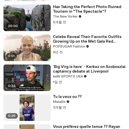
Has Taking the Perfect Photo Ruined
Tourism in “The Spectacle”?
The New Yorker
5개월 전
20:00
Celebs Reveal Their Favorite Outfits
Growing Up on the Met Gala Red
Carpet
POPSUGAR Fashion
9년 전
0:51
'Big Virg is here' - Kerkez on Szoboszlai
captaincy debate at Liverpool
beIN SPORTS USA
1일 전
0:23
Tu la veux ou ??
Maxallix
3개월 전
0:26
Vous préférez quelle tenue ?? Rayan