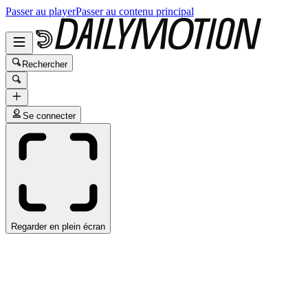
Passer au player
Passer au contenu principal
Rechercher
Se connecter
Regarder en plein écran