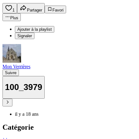
1
Partager
Favori
Plus
Ajouter à la playlist
Signaler
Mon Verrières
Suivre
100_3979
il y a 18 ans
Catégorie