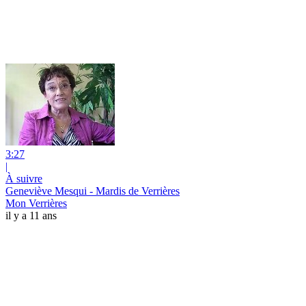
3:27
|
À suivre
Geneviève Mesqui - Mardis de Verrières
Mon Verrières
il y a 11 ans