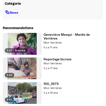
Catégorie
🗞
News
Recommandations
Geneviève Mesqui - Mardis de
Verrières
Mon Verrières
il y a 11 ans
3:27
|
À suivre
Reportage bicross
Mon Verrières
il y a 17 ans
2:22
100_3979
Mon Verrières
il y a 18 ans
3:51