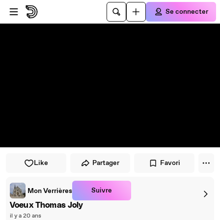
Passer au player
Passer au contenu principal
Se connecter
Like
Partager
Favori
Suivre
Mon Verrières
Voeux Thomas Joly
il y a 20 ans