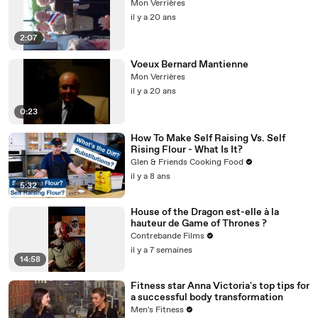
Mon Verrières
il y a 20 ans
2:07
Voeux Bernard Mantienne
Mon Verrières
il y a 20 ans
0:23
How To Make Self Raising Vs. Self
Rising Flour - What Is It?
Glen & Friends Cooking Food
il y a 8 ans
5:32
House of the Dragon est-elle à la
hauteur de Game of Thrones ?
Contrebande Films
il y a 7 semaines
14:58
Fitness star Anna Victoria's top tips for
a successful body transformation
Men's Fitness