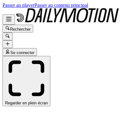
Passer au player
Passer au contenu principal
Rechercher
Se connecter
Regarder en plein écran