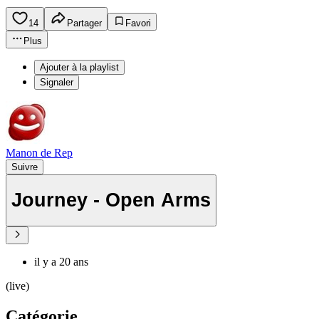
14
Partager
Favori
Plus
Ajouter à la playlist
Signaler
Manon de Rep
Suivre
Journey - Open Arms
il y a 20 ans
(live)
Catégorie