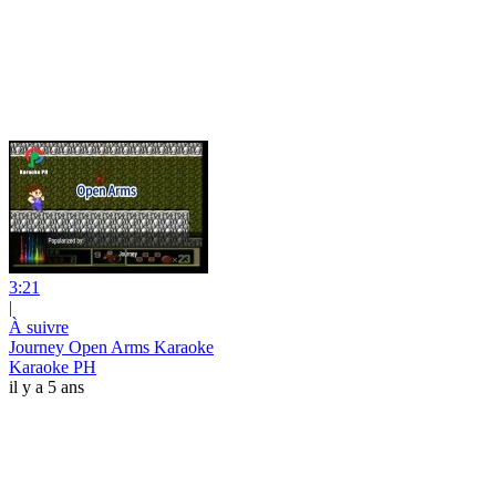
3:21
|
À suivre
Journey Open Arms Karaoke
Karaoke PH
il y a 5 ans