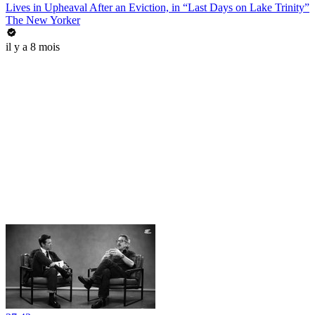
Lives in Upheaval After an Eviction, in “Last Days on Lake Trinity”
The New Yorker
il y a 8 mois