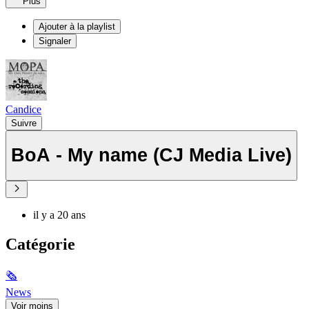
Plus
Ajouter à la playlist
Signaler
Candice
Suivre
BoA - My name (CJ Media Live)
il y a 20 ans
Catégorie
🗞
News
Voir moins