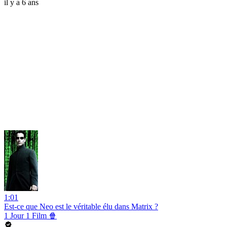
il y a 6 ans
1:01
Est-ce que Neo est le véritable élu dans Matrix ?
1 Jour 1 Film 🍿