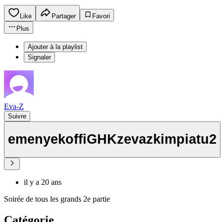
Like
Partager
Favori
Plus
Ajouter à la playlist
Signaler
Eva-Z
Suivre
emenyekoffiGHKzevazkimpiatu2
il y a 20 ans
Soirée de tous les grands 2e partie
Catégorie