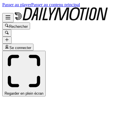
Passer au player
Passer au contenu principal
Rechercher
Se connecter
Regarder en plein écran