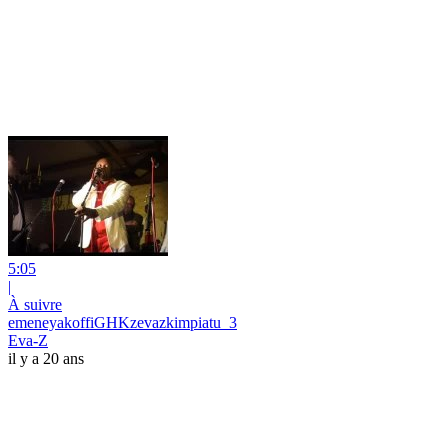
5:05
|
À suivre
emeneyakoffiGHKzevazkimpiatu_3
Eva-Z
il y a 20 ans