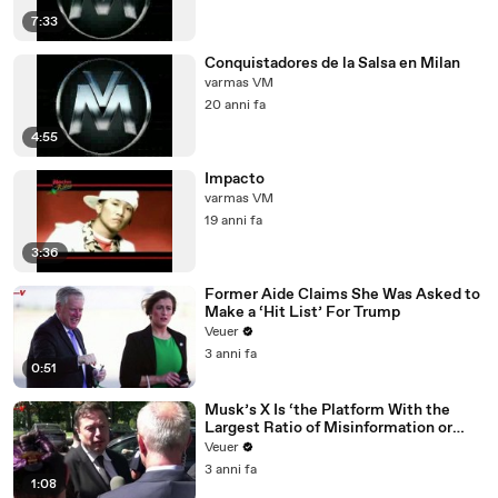
7:33
Conquistadores de la Salsa en Milan
varmas VM
20 anni fa
4:55
Impacto
varmas VM
19 anni fa
3:36
Former Aide Claims She Was Asked to
Make a ‘Hit List’ For Trump
Veuer
3 anni fa
0:51
Musk’s X Is ‘the Platform With the
Largest Ratio of Misinformation or
Disinformation’ Amongst All Social
Veuer
Media Platforms
3 anni fa
1:08