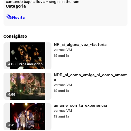
cantando bajo la lluvia - singin' in the rain
Categoria
🗞
Novità
Consigliato
NR_si_alguna_vez_-factoria
varmas VM
19 anni fa
4:03
|
Prossimi video
NDR_ni_como_amiga_ni_como_amant
e
varmas VM
19 anni fa
4:55
amame_con_tu_experiencia
varmas VM
19 anni fa
4:41