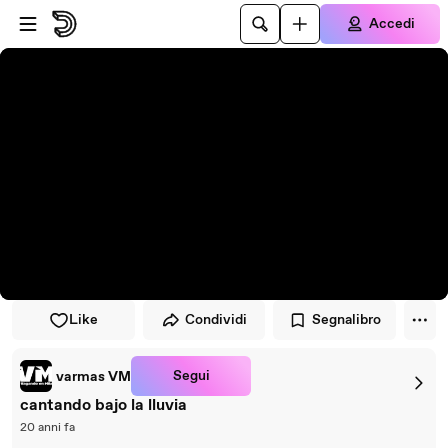
Vai al lettore
Passa al contenuto principale
Accedi
Like
Condividi
Segnalibro
Segui
varmas VM
cantando bajo la lluvia
20 anni fa