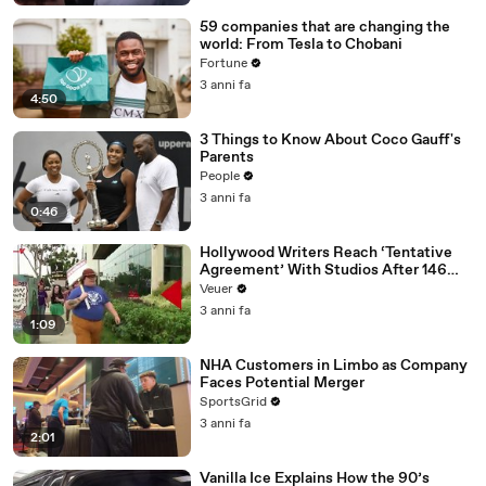
59 companies that are changing the
world: From Tesla to Chobani
Fortune
3 anni fa
4:50
3 Things to Know About Coco Gauff's
Parents
People
3 anni fa
0:46
Hollywood Writers Reach ‘Tentative
Agreement’ With Studios After 146
Day Strike
Veuer
3 anni fa
1:09
NHA Customers in Limbo as Company
Faces Potential Merger
SportsGrid
3 anni fa
2:01
Vanilla Ice Explains How the 90’s