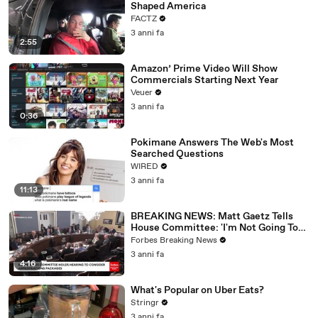
Shaped America
FACTZ
3 anni fa
2:55
Amazon’ Prime Video Will Show
Commercials Starting Next Year
Veuer
3 anni fa
0:36
Pokimane Answers The Web's Most
Searched Questions
WIRED
3 anni fa
11:13
BREAKING NEWS: Matt Gaetz Tells
House Committee: 'I'm Not Going To
Vote For A Continuing Resolution'
Forbes Breaking News
3 anni fa
4:16
What's Popular on Uber Eats?
Stringr
3 anni fa