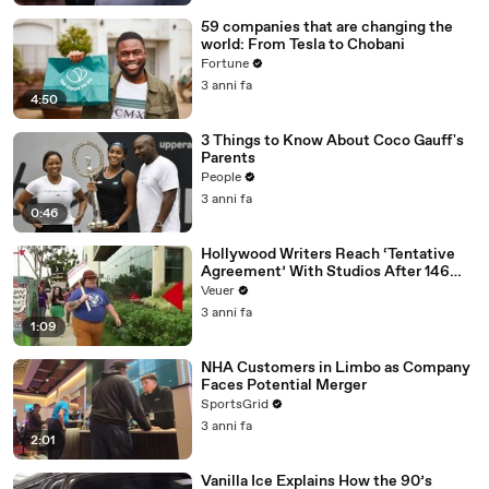
59 companies that are changing the
world: From Tesla to Chobani
Fortune
3 anni fa
4:50
3 Things to Know About Coco Gauff's
Parents
People
3 anni fa
0:46
Hollywood Writers Reach ‘Tentative
Agreement’ With Studios After 146
Day Strike
Veuer
3 anni fa
1:09
NHA Customers in Limbo as Company
Faces Potential Merger
SportsGrid
3 anni fa
2:01
Vanilla Ice Explains How the 90’s