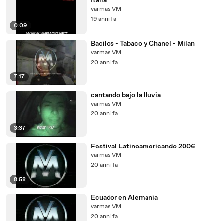
Italia
varmas VM
19 anni fa
0:09
Bacilos - Tabaco y Chanel - Milan
varmas VM
20 anni fa
7:17
cantando bajo la lluvia
varmas VM
20 anni fa
3:37
Festival Latinoamericando 2006
varmas VM
20 anni fa
8:58
Ecuador en Alemania
varmas VM
20 anni fa