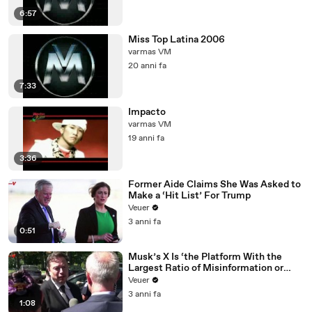
6:57
Miss Top Latina 2006
varmas VM
20 anni fa
7:33
Impacto
varmas VM
19 anni fa
3:36
Former Aide Claims She Was Asked to
Make a ‘Hit List’ For Trump
Veuer
3 anni fa
0:51
Musk’s X Is ‘the Platform With the
Largest Ratio of Misinformation or
Disinformation’ Amongst All Social
Veuer
Media Platforms
3 anni fa
1:08