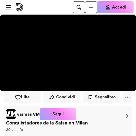
Vai al lettore
Passa al contenuto principale
Accedi
Like
Condividi
Segnalibro
Segui
varmas VM
Conquistadores de la Salsa en Milan
20 anni fa