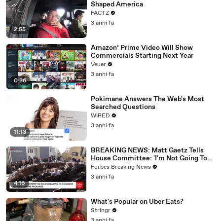
Shaped America
FACTZ
3 anni fa
2:55
Amazon’ Prime Video Will Show
Commercials Starting Next Year
Veuer
3 anni fa
0:36
Pokimane Answers The Web's Most
Searched Questions
WIRED
3 anni fa
11:13
BREAKING NEWS: Matt Gaetz Tells
House Committee: 'I'm Not Going To
Vote For A Continuing Resolution'
Forbes Breaking News
3 anni fa
4:16
What's Popular on Uber Eats?
Stringr
3 anni fa