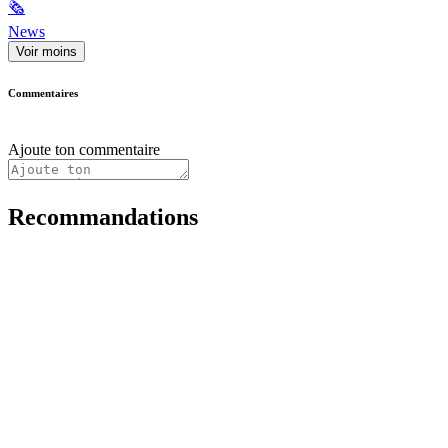
🗞
News
Voir moins
Commentaires
Ajoute ton commentaire
Recommandations