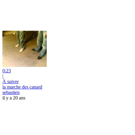
0:23
|
À suivre
la marche des canard
sebastien
il y a 20 ans