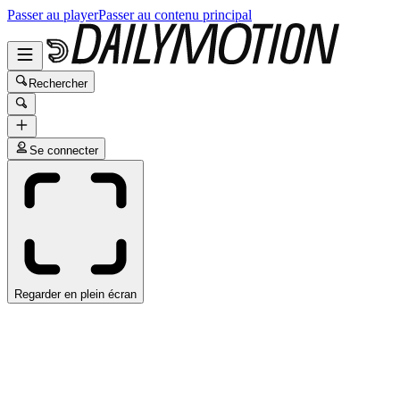
Passer au player
Passer au contenu principal
Rechercher
Se connecter
Regarder en plein écran