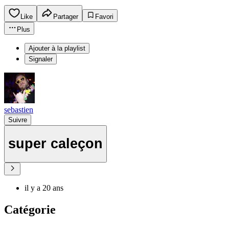
Like
Partager
Favori
Plus
Ajouter à la playlist
Signaler
sebastien
Suivre
super caleçon
il y a 20 ans
Catégorie