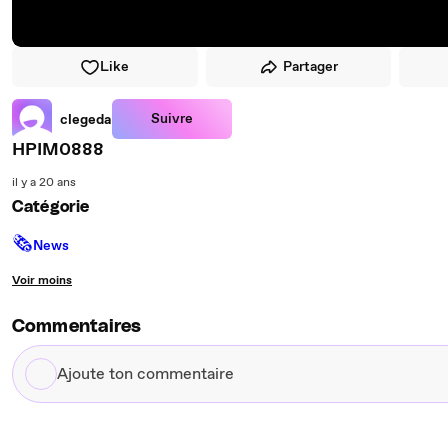
Like
Partager
Suivre
clegeda
HPIM0888
il y a 20 ans
Catégorie
🗞
News
Voir moins
Commentaires
Ajoute
ton
commentaire