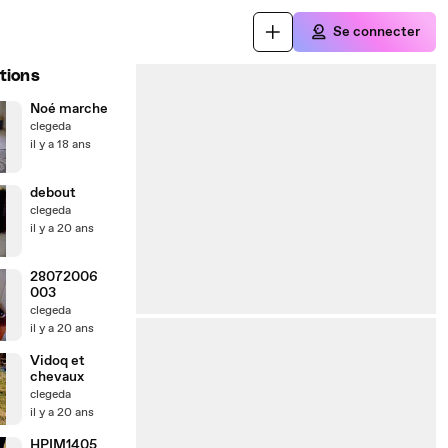
Se connecter
tions
Noé marche
clegeda
il y a 18 ans
debout
clegeda
il y a 20 ans
28072006
003
clegeda
il y a 20 ans
Vidoq et
chevaux
clegeda
il y a 20 ans
HPIM1405