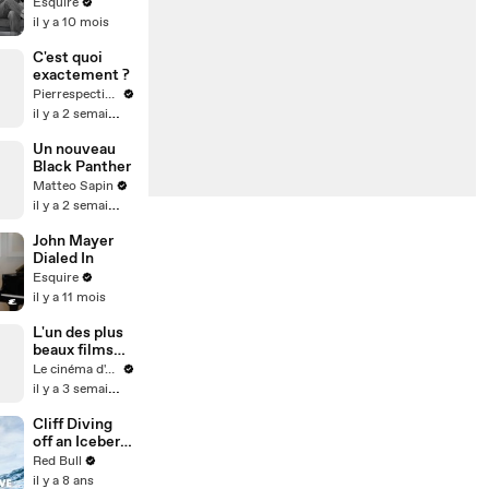
Fatherhood,
Esquire
Fame, and
il y a 10 mois
Two Decades
of Music |
C'est quoi
What I've
exactement ?
Learned |
Pierrespectives
Esquire
il y a 2 semaines
Un nouveau
Black Panther
Matteo Sapin
il y a 2 semaines
John Mayer
Dialed In
Esquire
il y a 11 mois
L'un des plus
beaux films
que j'ai vu
Le cinéma d'Amaury
il y a 3 semaines
Cliff Diving
off an Iceberg
in Antarctica?
Red Bull
This guy did
il y a 8 ans