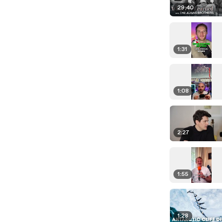
29:40
1:31
1:08
2:27
1:55
1:28