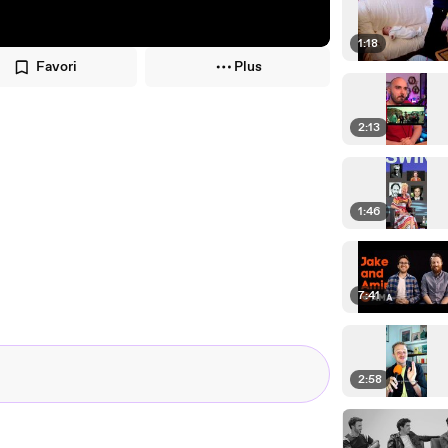
1:18
Favori
Plus
2:13
1:46
7:41
2:58