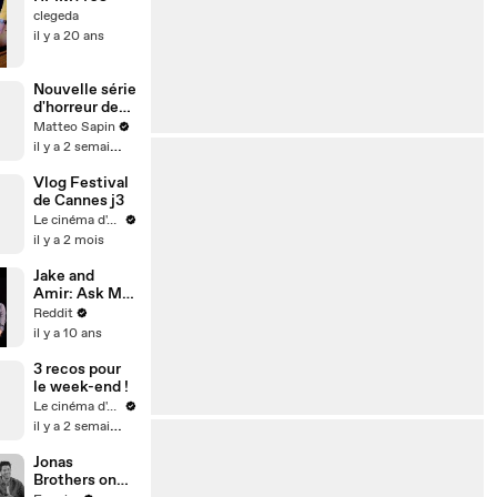
clegeda
il y a 20 ans
Nouvelle série
d'horreur de
Netflix
Matteo Sapin
il y a 2 semaines
Vlog Festival
de Cannes j3
Le cinéma d'Amaury
il y a 2 mois
Jake and
Amir: Ask Me
Anything
Reddit
il y a 10 ans
3 recos pour
le week-end !
Le cinéma d'Amaury
il y a 2 semaines
Jonas
Brothers on