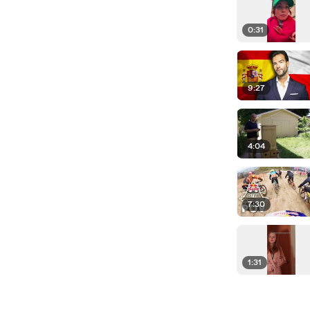
0:31
9:27
4:04
7:30
1:31