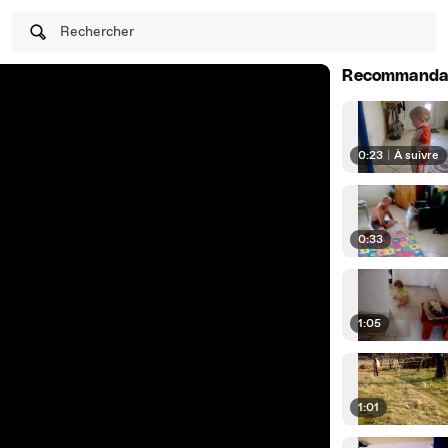
Rechercher
Recommanda
0:23
|
À suivre
0:33
1:05
1:01