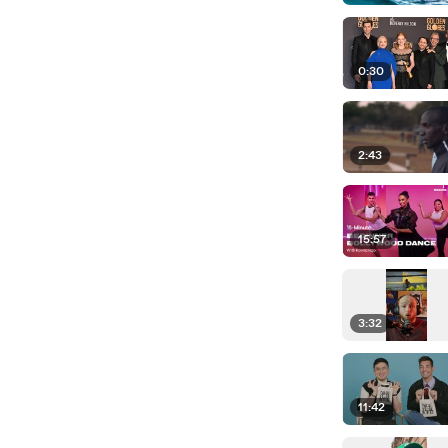
0:30
2:43
15:57
3:32
11:42