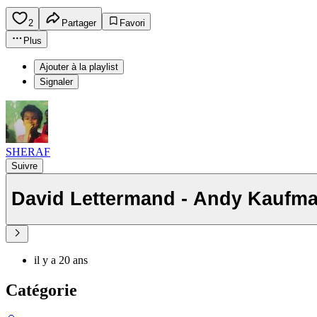
2
Partager
Favori
Plus
Ajouter à la playlist
Signaler
SHERAF
Suivre
David Lettermand - Andy Kaufm
il y a 20 ans
Catégorie