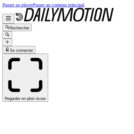
Passer au player
Passer au contenu principal
Rechercher
Se connecter
Regarder en plein écran