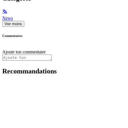
🗞
News
Voir moins
Commentaires
Ajoute ton commentaire
Recommandations