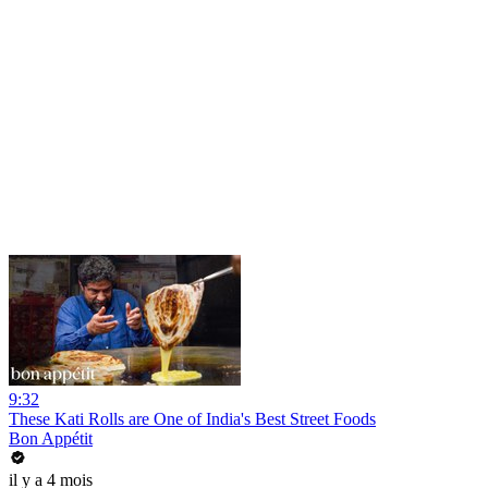
9:32
These Kati Rolls are One of India's Best Street Foods
Bon Appétit
il y a 4 mois