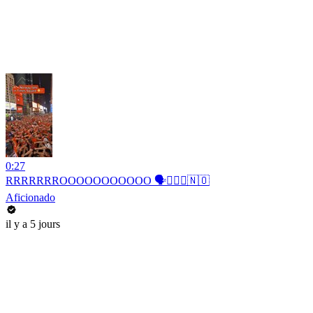
0:27
RRRRRRROOOOOOOOOOO 🗣️🚣🏻‍♂️🇳🇴
Aficionado
il y a 5 jours