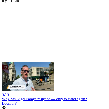
il y a 12 ans
5:15
Why has Nigel Farage resigned — only to stand again?
Local TV