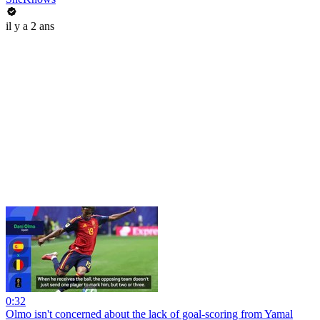
il y a 2 ans
0:32
Olmo isn't concerned about the lack of goal-scoring from Yamal