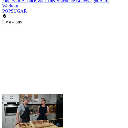
Find Your Balance With This 30-Minute Bodyweight Barre
Workout
POPSUGAR
il y a 4 ans