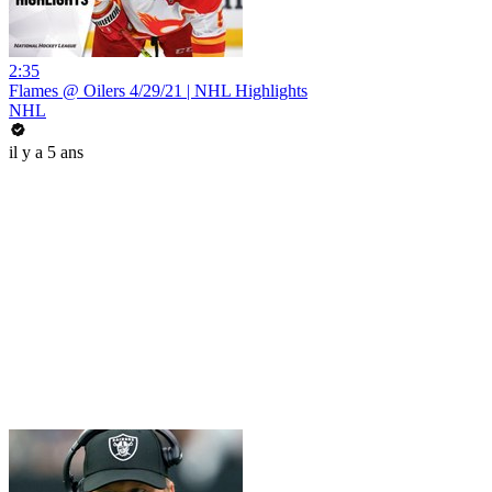
2:35
Flames @ Oilers 4/29/21 | NHL Highlights
NHL
il y a 5 ans