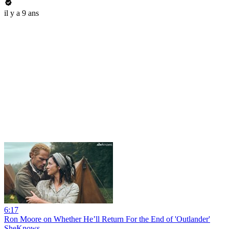
il y a 9 ans
6:17
Ron Moore on Whether He’ll Return For the End of 'Outlander'
SheKnows