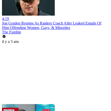
4:19
Jon Gruden Resigns As Raiders Coach After Leaked Emails Of
Him Offending Women, Gays, & Minorites
The Fumble
il y a 5 ans