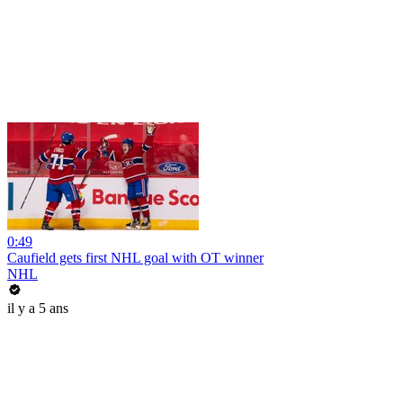
0:49
Caufield gets first NHL goal with OT winner
NHL
il y a 5 ans