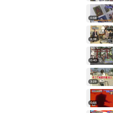
0:58
2:38
0:40
3:29
0:55