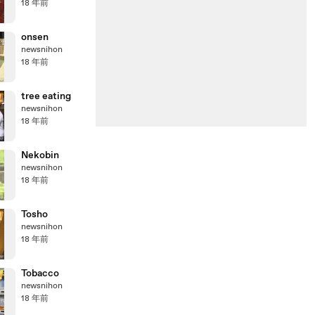
18 年前
onsen
newsnihon
18 年前
tree eating
newsnihon
18 年前
Nekobin
newsnihon
18 年前
Tosho
newsnihon
18 年前
Tobacco
newsnihon
18 年前