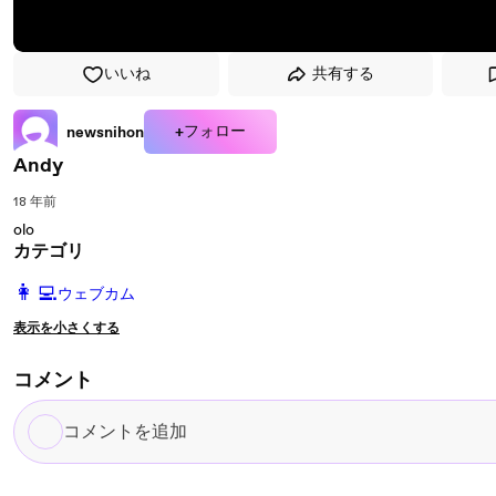
いいね
共有する
+フォロー
newsnihon
Andy
18 年前
olo
カテゴリ
️👩‍💻️
ウェブカム
表示を小さくする
コメント
コ
メ
ン