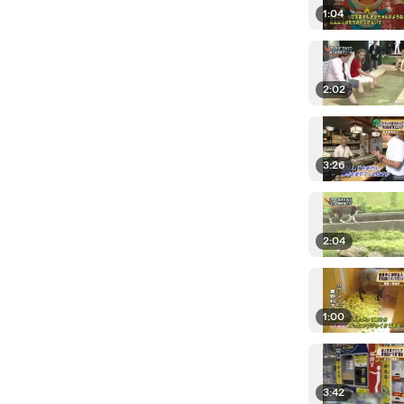
1:04
2:02
3:26
2:04
1:00
3:42