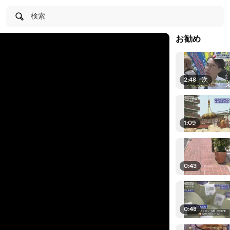
検索
お勧め
2:48
|
次
1:09
0:43
0:48