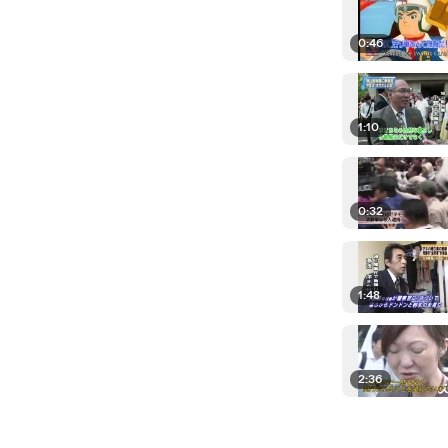
0:46
1:10
0:32
1:48
2:36