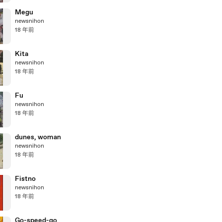
Megu
newsnihon
18 年前
Kita
newsnihon
18 年前
Fu
newsnihon
18 年前
dunes, woman
newsnihon
18 年前
Fistno
newsnihon
18 年前
Go-speed-go