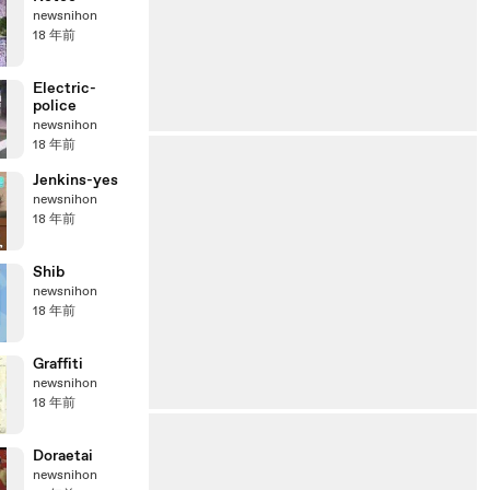
newsnihon
18 年前
Electric-
police
newsnihon
18 年前
Jenkins-yes
newsnihon
18 年前
Shib
newsnihon
18 年前
Graffiti
newsnihon
18 年前
Doraetai
newsnihon