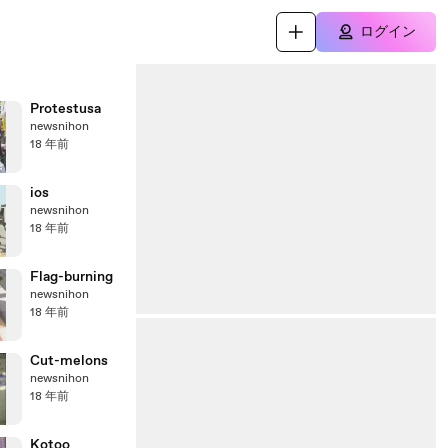
ログイン
Protestusa
newsnihon
18 年前
ios
newsnihon
18 年前
Flag-burning
newsnihon
18 年前
Cut-melons
newsnihon
18 年前
Kotoo