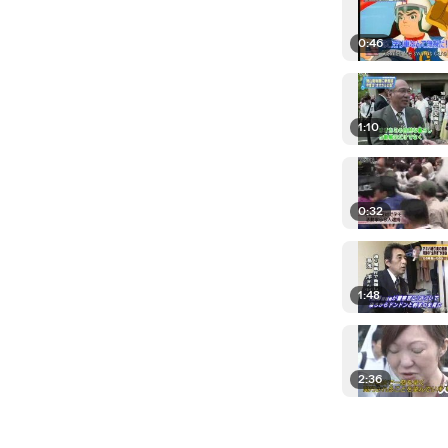
0:46
1:10
0:32
1:48
2:36