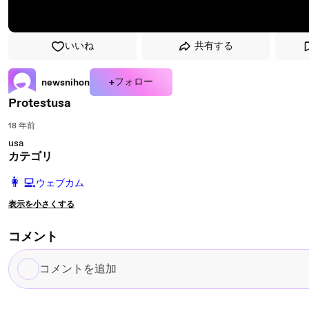
いいね
共有する
+フォロー
newsnihon
Protestusa
18 年前
usa
カテゴリ
️👩‍💻️
ウェブカム
表示を小さくする
コメント
コ
メ
ン