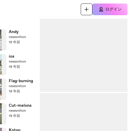
ログイン
Andy
newsnihon
18 年前
ios
newsnihon
18 年前
Flag-burning
newsnihon
18 年前
Cut-melons
newsnihon
18 年前
Kotoo