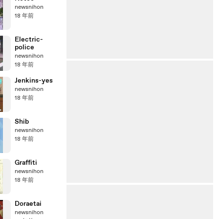
newsnihon
18 年前
Electric-
police
newsnihon
18 年前
Jenkins-yes
newsnihon
18 年前
Shib
newsnihon
18 年前
Graffiti
newsnihon
18 年前
Doraetai
newsnihon