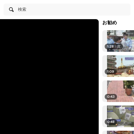
検索
お勧め
1:28
|
次
1:09
0:43
0:48