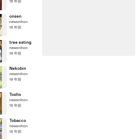
18 年前
onsen
newsnihon
18 年前
tree eating
newsnihon
18 年前
Nekobin
newsnihon
18 年前
Tosho
newsnihon
18 年前
Tobacco
newsnihon
18 年前