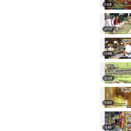
1:04
2:02
3:26
2:04
1:00
3:42