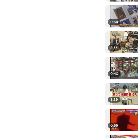
0:58
2:38
0:40
3:29
0:55