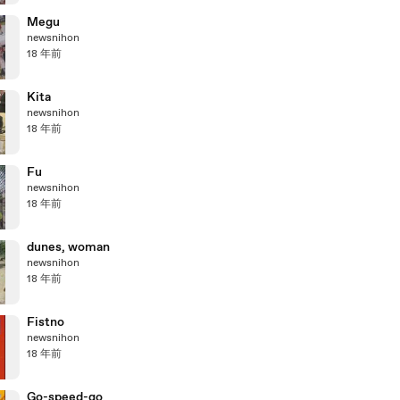
Megu
newsnihon
18 年前
Kita
newsnihon
18 年前
Fu
newsnihon
18 年前
dunes, woman
newsnihon
18 年前
Fistno
newsnihon
18 年前
Go-speed-go