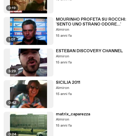
0:19
MOURINHO PROFETA SU ROCCHI:
'SENTO UNO STRANO ODORE...'
Almiron
15 anni fa
1:07
ESTEBAN DISCOVERY CHANNEL
Almiron
15 anni fa
5:29
SICILIA 2011
Almiron
15 anni fa
0:42
matrix_caparezza
Almiron
15 anni fa
0:24