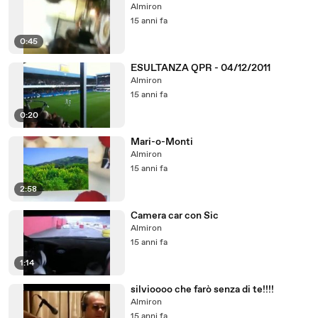
Almiron
15 anni fa
0:45
ESULTANZA QPR - 04/12/2011
Almiron
15 anni fa
0:20
Mari-o-Monti
Almiron
15 anni fa
2:58
Camera car con Sic
Almiron
15 anni fa
1:14
silvioooo che farò senza di te!!!!
Almiron
15 anni fa