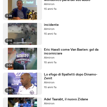
Mondonico parla del suo addio
Almiron
15 anni fa
1:38
incidente
Almiron
15 anni fa
0:15
Eric Hassli come Van Basten: gol da
incorniciare
Almiron
15 anni fa
1:04
Lo sfogo di Spalletti dopo Dinamo-
Zenit
Almiron
15 anni fa
0:53
Adel Taarabt, il nuovo Zidane
Almiron