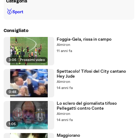
Categoria
🥇
Sport
Consigliato
Foggia-Gela, rissa in campo
Almiron
11 anni fa
3:05
|
Prossimi video
Spettacolo! Tifosi del City cantano
Hey Jude
Almiron
14 anni fa
0:48
Lo sclero del giornalista tifoso
Pellegatti contro Conte
Almiron
14 anni fa
1:05
Maggiorano