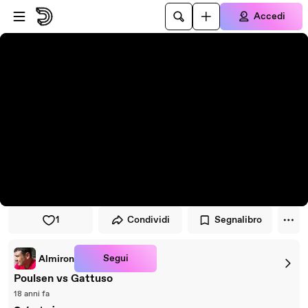
Vai al lettore
Passa al contenuto principale
Accedi
1
Condividi
Segnalibro
Segui
Almiron
Poulsen vs Gattuso
18 anni fa