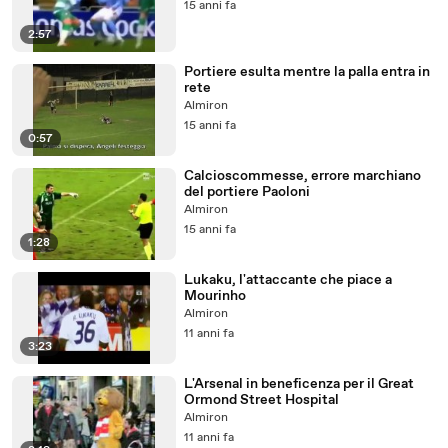
15 anni fa
2:57
Portiere esulta mentre la palla entra in
rete
Almiron
15 anni fa
0:57
Calcioscommesse, errore marchiano
del portiere Paoloni
Almiron
15 anni fa
1:28
Lukaku, l'attaccante che piace a
Mourinho
Almiron
11 anni fa
3:23
L'Arsenal in beneficenza per il Great
Ormond Street Hospital
Almiron
11 anni fa