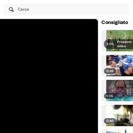
Cerca
Consigliato
Prossimi
3:05
|
video
0:48
1:05
0:45