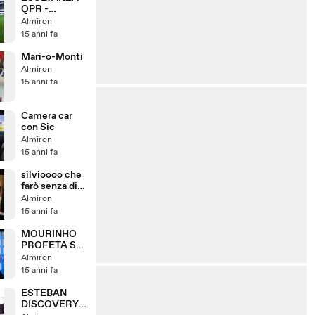
QPR -
04/12/2011
Almiron
15 anni fa
Mari-o-Monti
Almiron
15 anni fa
Camera car
con Sic
Almiron
15 anni fa
silvioooo che
farò senza di
te!!!!
Almiron
15 anni fa
MOURINHO
PROFETA SU
ROCCHI:
Almiron
'SENTO UNO
15 anni fa
STRANO
ODORE...'
ESTEBAN
DISCOVERY