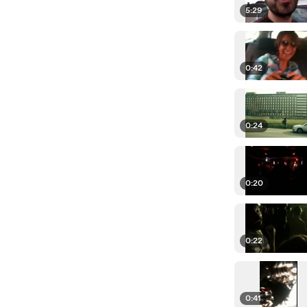
5:29
0:42
0:24
0:20
0:22
0:41