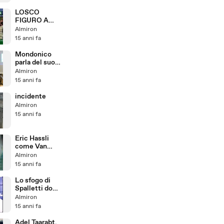
LOSCO
FIGURO A
PONTIDA
Almiron
15 anni fa
Mondonico
parla del suo
addio
Almiron
15 anni fa
incidente
Almiron
15 anni fa
Eric Hassli
come Van
Basten: gol da
Almiron
incorniciare
15 anni fa
Lo sfogo di
Spalletti dopo
Dinamo-Zenit
Almiron
15 anni fa
Adel Taarabt,