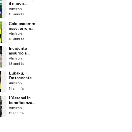
il nuovo
Zidane
Almiron
15 anni fa
Calcioscomm
esse, errore
marchiano del
Almiron
portiere
15 anni fa
Paoloni
Incidente
assurdo a
Hildebrand
Almiron
durante la 500
15 anni fa
miglia di
Indianapolis
Lukaku,
l'attaccante
che piace a
Almiron
Mourinho
11 anni fa
L'Arsenal in
beneficenza
per il Great
Almiron
Ormond
11 anni fa
Street
Hospital