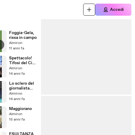
Accedi
Foggia-Gela,
rissa in campo
Almiron
11 anni fa
Spettacolo!
Tifosi del City
cantano Hey
Almiron
Jude
14 anni fa
Lo sclero del
giornalista
tifoso
Almiron
Pellegatti
14 anni fa
contro Conte
Maggiorano
Almiron
15 anni fa
ESULTANZA