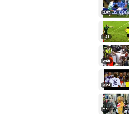
2:57
1:28
2:56
3:23
2:13