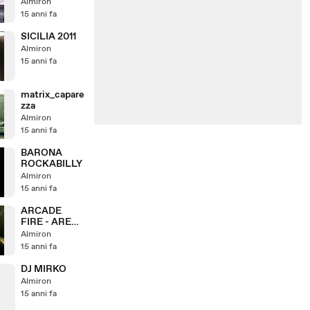
CHANNEL
Almiron
15 anni fa
SICILIA 2011
Almiron
15 anni fa
matrix_capare
zza
Almiron
15 anni fa
BARONA
ROCKABILLY
Almiron
15 anni fa
ARCADE
FIRE - ARENA
CIVICA - 5
Almiron
LUGLIO 2011
15 anni fa
DJ MIRKO
Almiron
15 anni fa