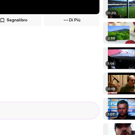
0:20
Segnalibro
Di Più
2:58
1:14
0:19
1:07