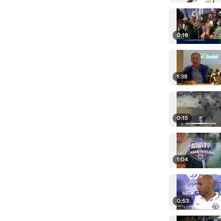
0:16
1:38
0:15
1:04
0:53