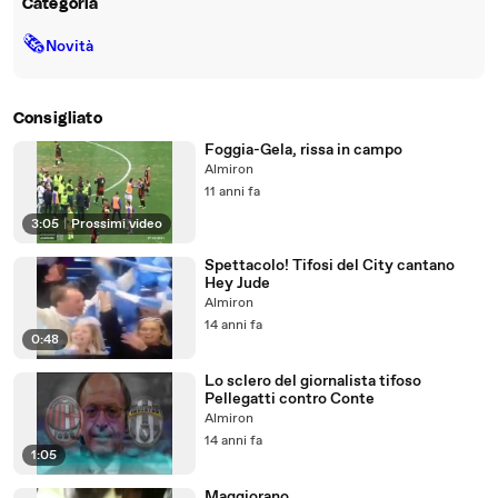
Categoria
🗞
Novità
Consigliato
Foggia-Gela, rissa in campo
Almiron
11 anni fa
3:05
|
Prossimi video
Spettacolo! Tifosi del City cantano
Hey Jude
Almiron
14 anni fa
0:48
Lo sclero del giornalista tifoso
Pellegatti contro Conte
Almiron
14 anni fa
1:05
Maggiorano