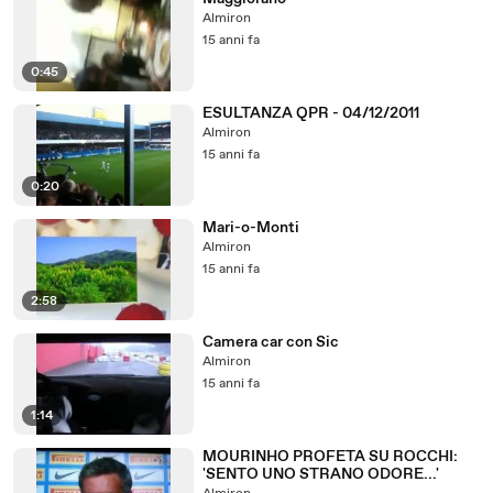
Almiron
15 anni fa
0:45
ESULTANZA QPR - 04/12/2011
Almiron
15 anni fa
0:20
Mari-o-Monti
Almiron
15 anni fa
2:58
Camera car con Sic
Almiron
15 anni fa
1:14
MOURINHO PROFETA SU ROCCHI:
'SENTO UNO STRANO ODORE...'