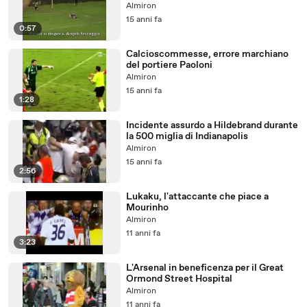
Almiron
15 anni fa
0:57
Calcioscommesse, errore marchiano
del portiere Paoloni
Almiron
15 anni fa
1:28
Incidente assurdo a Hildebrand durante
la 500 miglia di Indianapolis
Almiron
15 anni fa
2:56
Lukaku, l'attaccante che piace a
Mourinho
Almiron
11 anni fa
3:23
L'Arsenal in beneficenza per il Great
Ormond Street Hospital
Almiron
11 anni fa