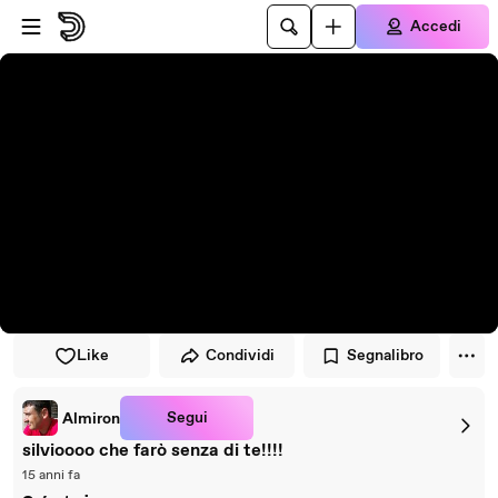
Vai al lettore
Passa al contenuto principale
Accedi
Like
Condividi
Segnalibro
Segui
Almiron
silvioooo che farò senza di te!!!!
15 anni fa