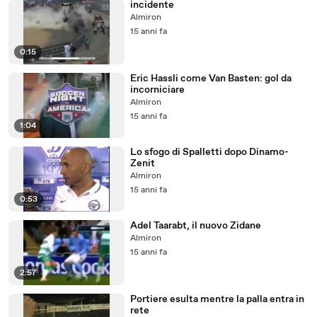
incidente
Almiron
15 anni fa
0:15
Eric Hassli come Van Basten: gol da
incorniciare
Almiron
15 anni fa
1:04
Lo sfogo di Spalletti dopo Dinamo-
Zenit
Almiron
15 anni fa
0:53
Adel Taarabt, il nuovo Zidane
Almiron
15 anni fa
2:57
Portiere esulta mentre la palla entra in
rete