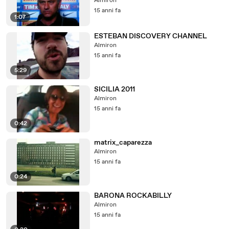
Almiron
15 anni fa
1:07
ESTEBAN DISCOVERY CHANNEL
Almiron
15 anni fa
5:29
SICILIA 2011
Almiron
15 anni fa
0:42
matrix_caparezza
Almiron
15 anni fa
0:24
BARONA ROCKABILLY
Almiron
15 anni fa