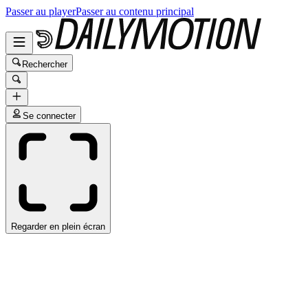
Passer au player
Passer au contenu principal
Rechercher
Se connecter
Regarder en plein écran