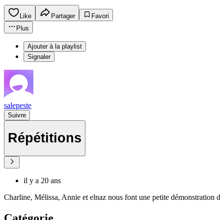
Like
Partager
Favori
Plus
Ajouter à la playlist
Signaler
salepeste
Suivre
Répétitions
il y a 20 ans
Charline, Mélissa, Annie et elnaz nous font une petite démonstration d
Catégorie