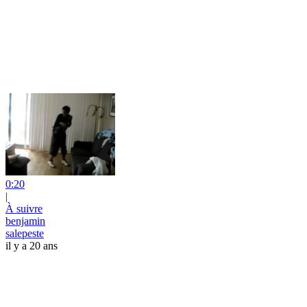
0:20
|
À suivre
benjamin
salepeste
il y a 20 ans