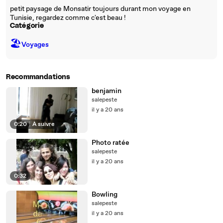
petit paysage de Monsatir toujours durant mon voyage en
Tunisie, regardez comme c'est beau !
Catégorie
🏖
Voyages
Recommandations
benjamin
salepeste
il y a 20 ans
0:20
|
À suivre
Photo ratée
salepeste
il y a 20 ans
0:32
Bowling
salepeste
il y a 20 ans