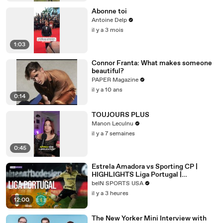
Abonne toi
Antoine Delp
il y a 3 mois
1:03
Connor Franta: What makes someone
beautiful?
PAPER Magazine
il y a 10 ans
0:14
TOUJOURS PLUS
Manon Leculnu
il y a 7 semaines
0:45
Estrela Amadora vs Sporting CP |
HIGHLIGHTS Liga Portugal |
08/08/2026 | beIN SPORTS USA
beIN SPORTS USA
il y a 3 heures
12:00
The New Yorker Mini Interview with