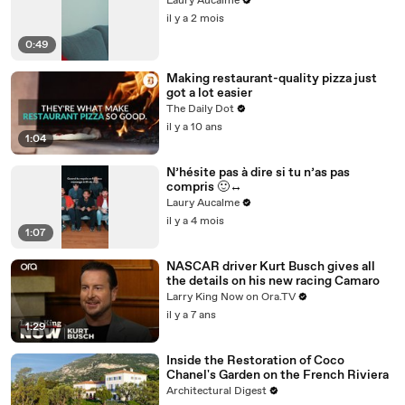
Laury Aucalme
il y a 2 mois
0:49
Making restaurant-quality pizza just
got a lot easier
The Daily Dot
il y a 10 ans
1:04
N’hésite pas à dire si tu n’as pas
compris 🙂‍↔️
Laury Aucalme
il y a 4 mois
1:07
NASCAR driver Kurt Busch gives all
the details on his new racing Camaro
Larry King Now on Ora.TV
il y a 7 ans
1:29
Inside the Restoration of Coco
Chanel's Garden on the French Riviera
Architectural Digest