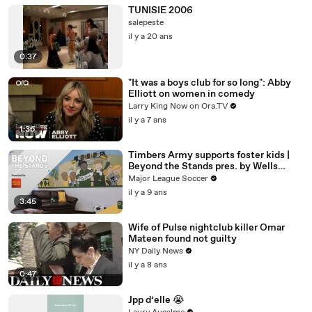
TUNISIE 2006
salepeste
il y a 20 ans
0:37
"It was a boys club for so long": Abby
Elliott on women in comedy
Larry King Now on Ora.TV
il y a 7 ans
1:36
Timbers Army supports foster kids |
Beyond the Stands pres. by Wells
Fargo
Major League Soccer
il y a 9 ans
3:45
Wife of Pulse nightclub killer Omar
Mateen found not guilty
NY Daily News
il y a 8 ans
0:47
Jpp d’elle 😭