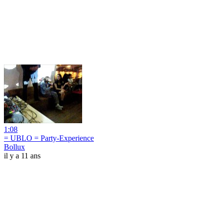
1:08
= UBLO = Party-Experience
Bollux
il y a 11 ans