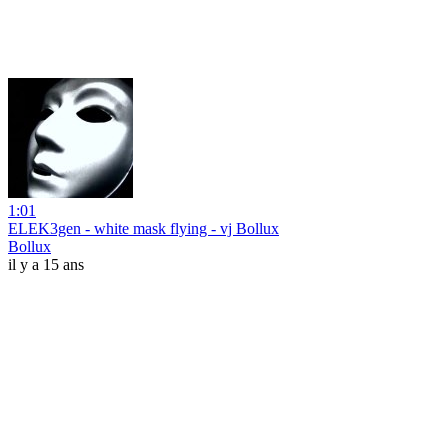
1:01
ELEK3gen - white mask flying - vj Bollux
Bollux
il y a 15 ans