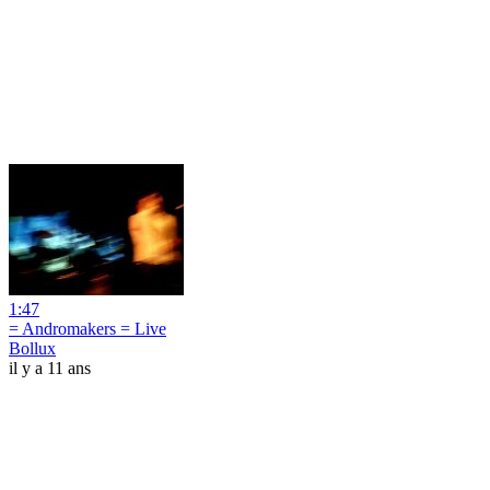
1:47
= Andromakers = Live
Bollux
il y a 11 ans