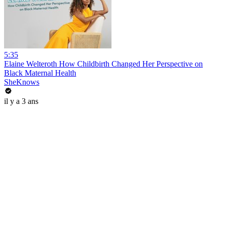
5:35
Elaine Welteroth How Childbirth Changed Her Perspective on
Black Maternal Health
SheKnows
il y a 3 ans