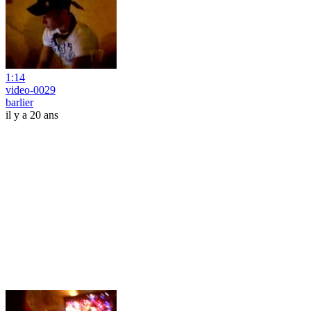
1:14
video-0029
barlier
il y a 20 ans