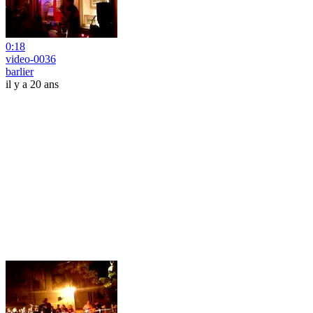
0:18
video-0036
barlier
il y a 20 ans