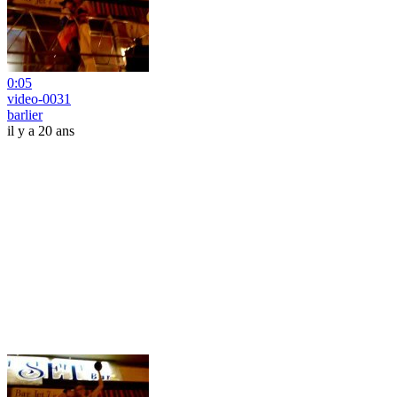
0:05
video-0031
barlier
il y a 20 ans