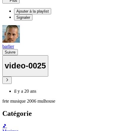
Plus
Ajouter à la playlist
Signaler
barlier
Suivre
video-0025
il y a 20 ans
fete musique 2006 mulhouse
Catégorie
🎵