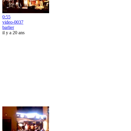
0:55
video-0037
barlier
il y a 20 ans