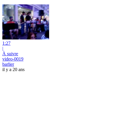
1:27
|
À suivre
video-0019
barlier
il y a 20 ans