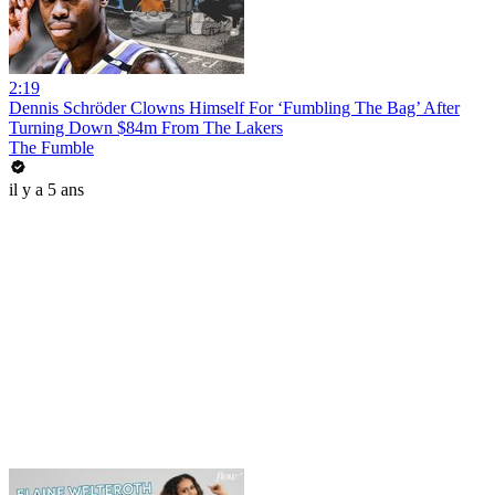
2:19
Dennis Schröder Clowns Himself For ‘Fumbling The Bag’ After
Turning Down $84m From The Lakers
The Fumble
il y a 5 ans