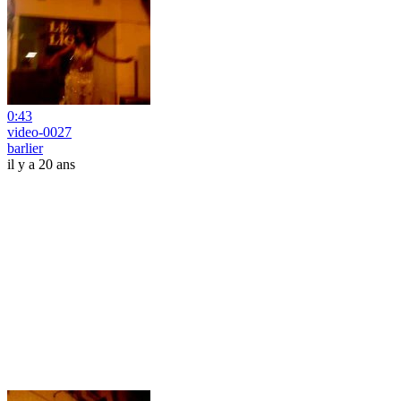
0:43
video-0027
barlier
il y a 20 ans