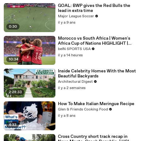
GOAL: BWP gives the Red Bulls the
lead in extra time
Major League Soccer
il y a 9 ans
0:30
Morocco vs South Africa | Women's
Africa Cup of Nations HIGHLIGHT |
08/08/2026 | beIN Sports USA
beIN SPORTS USA
il y a 14 heures
10:34
Inside Celebrity Homes With the Most
Beautiful Backyards
Architectural Digest
il y a 2 semaines
2:28:33
How To Make Italian Meringue Recipe
Glen & Friends Cooking Food
il y a 8 ans
4:33
Cross Country short track recap in