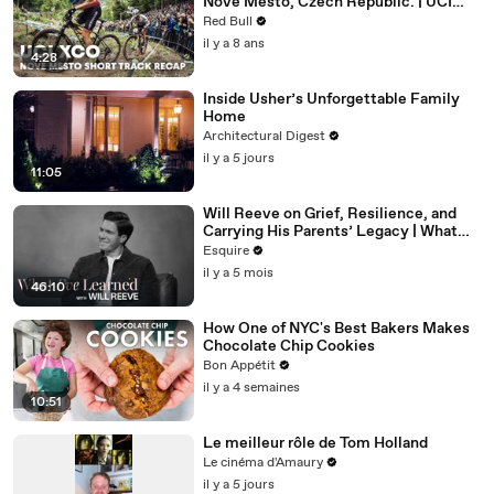
Nove Mesto, Czech Republic. | UCI
MTB 2018
Red Bull
il y a 8 ans
4:28
Inside Usher’s Unforgettable Family
Home
Architectural Digest
il y a 5 jours
11:05
Will Reeve on Grief, Resilience, and
Carrying His Parents’ Legacy | What
I’ve Learned | Esquire
Esquire
il y a 5 mois
46:10
How One of NYC's Best Bakers Makes
Chocolate Chip Cookies
Bon Appétit
il y a 4 semaines
10:51
Le meilleur rôle de Tom Holland
Le cinéma d'Amaury
il y a 5 jours