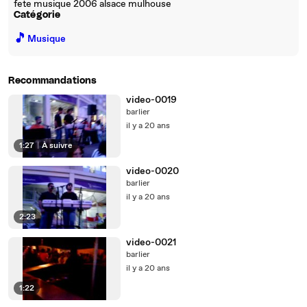
fete musique 2006 alsace mulhouse
Catégorie
🎵
Musique
Recommandations
video-0019
barlier
il y a 20 ans
1:27
|
À suivre
video-0020
barlier
il y a 20 ans
2:23
video-0021
barlier
il y a 20 ans
1:22