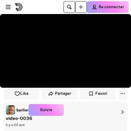
Passer au player
Passer au contenu principal
Se connecter
Like
Partager
Favori
Suivre
barlier
video-0036
il y a 20 ans