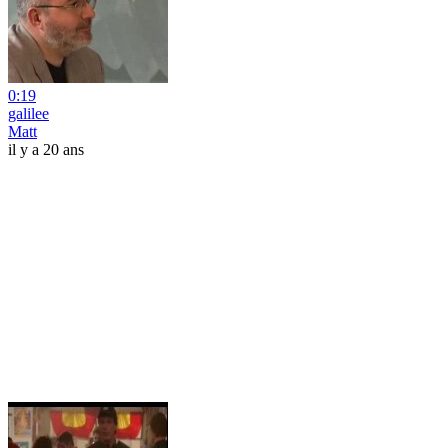
0:19
galilee
Matt
il y a 20 ans