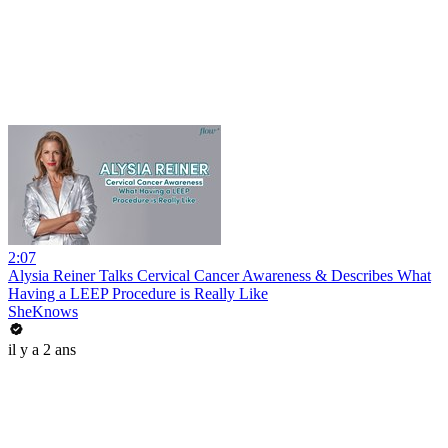
2:07
Alysia Reiner Talks Cervical Cancer Awareness & Describes What
Having a LEEP Procedure is Really Like
SheKnows
il y a 2 ans