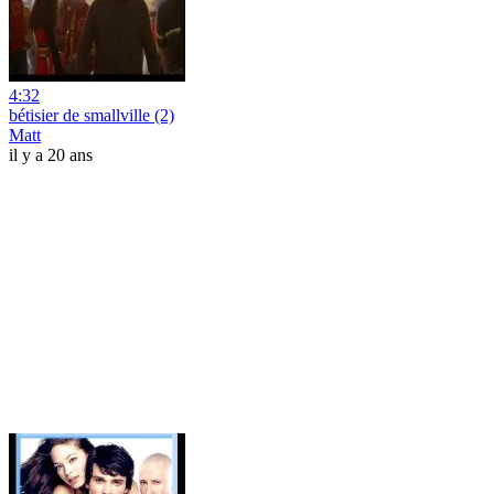
4:32
bétisier de smallville (2)
Matt
il y a 20 ans