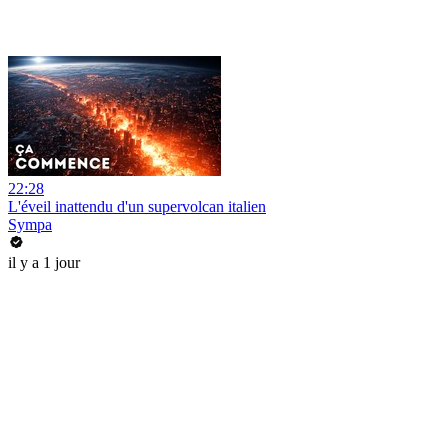
22:28
L'éveil inattendu d'un supervolcan italien
Sympa
il y a 1 jour