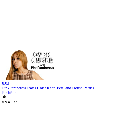
8:03
PinkPantheress Rates Chief Keef, Pets, and House Parties
Pitchfork
il y a 1 an