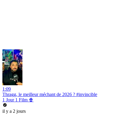
1:09
Thragg, le meilleur méchant de 2026 ? #invincible
1 Jour 1 Film 🍿
il y a 2 jours