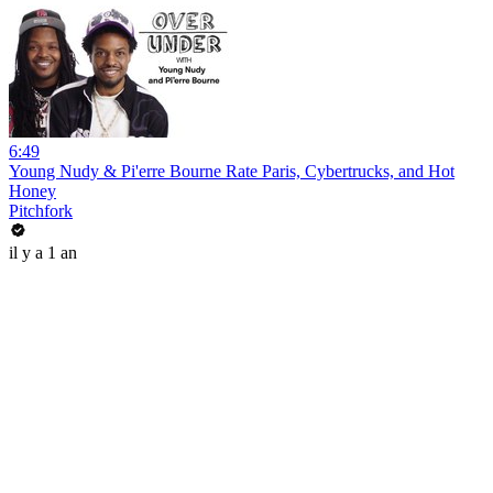
6:49
Young Nudy & Pi'erre Bourne Rate Paris, Cybertrucks, and Hot
Honey
Pitchfork
il y a 1 an