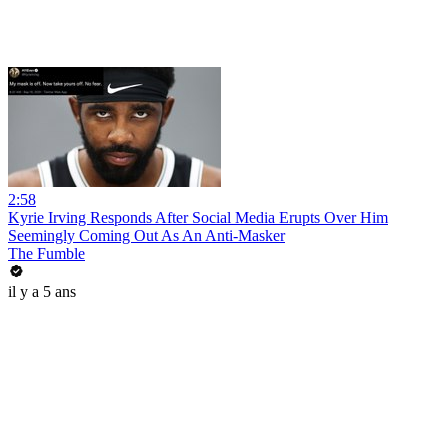
2:58
Kyrie Irving Responds After Social Media Erupts Over Him
Seemingly Coming Out As An Anti-Masker
The Fumble
il y a 5 ans