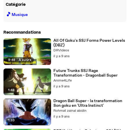
Catégorie
🎵
Musique
Recommandations
All Of Goku's SSJ Forms Power Levels
(DBZ)
DRVideos
il y a 9 ans
9:48
|
À suivre
Future Trunks SSJ Rage
Transformation - Dragonball Super
Anime4Life
il y a 9 ans
1:48
Dragon Ball Super - la transformation
Son goku en 'Ultra Instinct'
Rohmat zainal abidin
il y a 9 ans
1:33