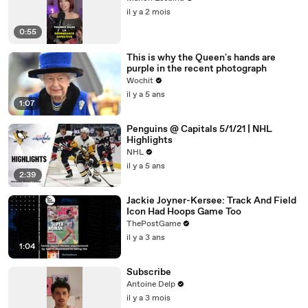
il y a 2 mois
0:55
This is why the Queen's hands are
purple in the recent photograph
Wochit
il y a 5 ans
1:07
Penguins @ Capitals 5/1/21 | NHL
Highlights
NHL
il y a 5 ans
2:39
Jackie Joyner-Kersee: Track And Field
Icon Had Hoops Game Too
ThePostGame
il y a 3 ans
1:04
Subscribe
Antoine Delp
il y a 3 mois