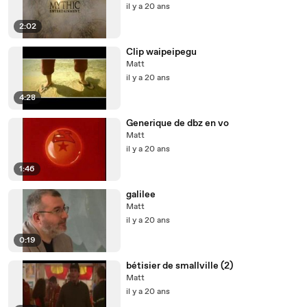
il y a 20 ans
2:02
Clip waipeipegu
Matt
il y a 20 ans
4:28
Generique de dbz en vo
Matt
il y a 20 ans
1:46
galilee
Matt
il y a 20 ans
0:19
bétisier de smallville (2)
Matt
il y a 20 ans