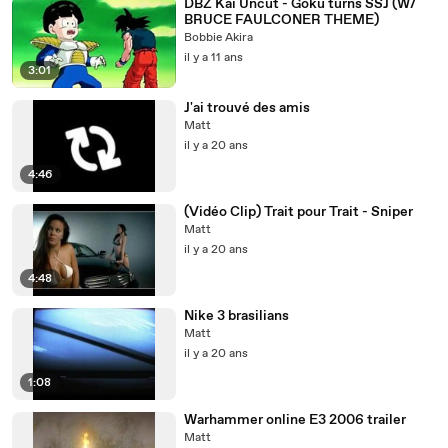
DBZ Kai Uncut - Goku turns SSJ (W/
BRUCE FAULCONER THEME)
Bobbie Akira
il y a 11 ans
3:01
J'ai trouvé des amis
Matt
il y a 20 ans
4:46
(Vidéo Clip) Trait pour Trait - Sniper
Matt
il y a 20 ans
4:48
Nike 3 brasilians
Matt
il y a 20 ans
1:08
Warhammer online E3 2006 trailer
Matt