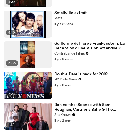
4:32
Smallville extrait
Matt
il y a 20 ans
4:10
Guillermo del Toro's Frankenstein: La
Déception d'une Vision Attendue ?
Contrebande Films
il y a 8 mois
6:56
Double Dare is back for 2018
NY Daily News
il y a 8 ans
2:29
Behind-the-Scenes with Sam
Heughan, Caitríona Balfe & The
'Outlander' Cast
SheKnows
il y a 2 ans
1:17