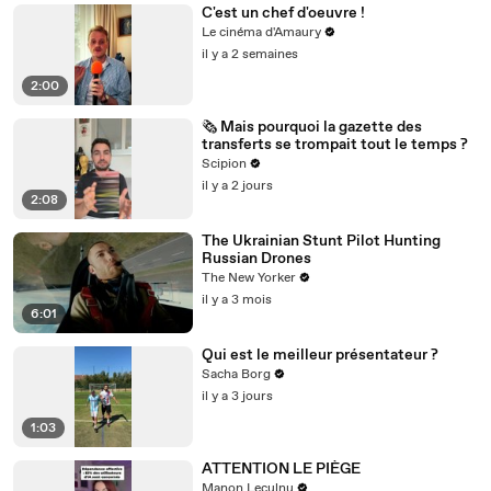
C'est un chef d'oeuvre !
Le cinéma d'Amaury
il y a 2 semaines
2:00
🗞️ Mais pourquoi la gazette des
transferts se trompait tout le temps ?
Scipion
il y a 2 jours
2:08
The Ukrainian Stunt Pilot Hunting
Russian Drones
The New Yorker
il y a 3 mois
6:01
Qui est le meilleur présentateur ?
Sacha Borg
il y a 3 jours
1:03
ATTENTION LE PIÈGE
Manon Leculnu