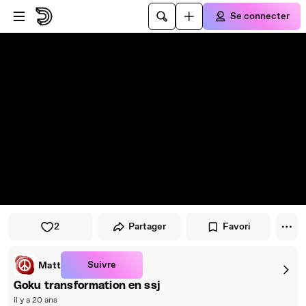
Passer au player
Passer au contenu principal
Se connecter
2
Partager
Favori
Suivre
Matt
Goku transformation en ssj
il y a 20 ans