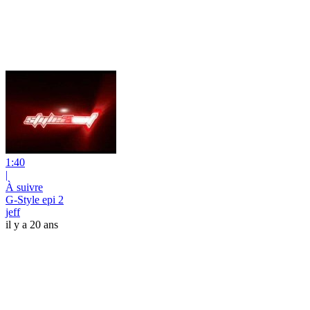
1:40
|
À suivre
G-Style epi 2
jeff
il y a 20 ans