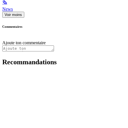
🗞
News
Voir moins
Commentaires
Ajoute ton commentaire
Recommandations