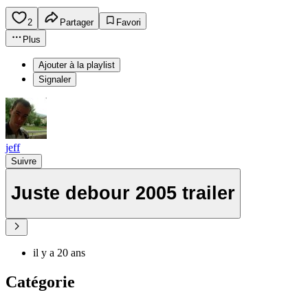
2
Partager
Favori
Plus
Ajouter à la playlist
Signaler
jeff
Suivre
Juste debour 2005 trailer
il y a 20 ans
Catégorie