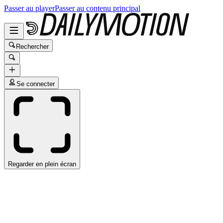
Passer au player
Passer au contenu principal
Rechercher
Se connecter
Regarder en plein écran