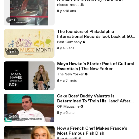
nicoco-moustik
il y a 18 ans
0:11
The founders of Philadelphia
International Records look back at 50
amazing years
Fast Company
il y a 5 ans
3:07
Maya Hawke’s Starter Pack of Cultural
Essentials | The New Yorker
The New Yorker
il y a 3 mois
8:09
Cake Boss’ Buddy Valastro Is
Determined To ‘Train His Hand’ After
Accident: Watch
OK Magazine
il y a 6 ans
0:40
How a French Chef Makes France's
Most Famous Fish Dish