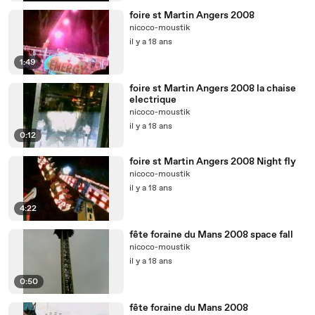
foire st Martin Angers 2008
nicoco-moustik
il y a 18 ans
1:49
foire st Martin Angers 2008 la chaise
electrique
nicoco-moustik
il y a 18 ans
0:12
foire st Martin Angers 2008 Night fly
nicoco-moustik
il y a 18 ans
4:22
fête foraine du Mans 2008 space fall
nicoco-moustik
il y a 18 ans
0:50
fête foraine du Mans 2008