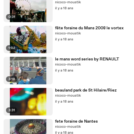
nicoco-moustik
il y a 18 ans
0:31
fête foraine du Mans 2008 le vortex
nicoco-moustik
il y a 18 ans
1:02
le mans word series by RENAULT
nicoco-moustik
il y a 18 ans
3:18
beauland park de St Hilaire/Riez
nicoco-moustik
il y a 18 ans
3:31
fete foraine de Nantes
nicoco-moustik
il y a 18 ans