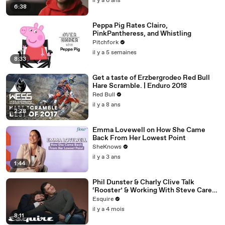
il y a 6 ans
6:38
Peppa Pig Rates Clairo,
PinkPantheress, and Whistling
Pitchfork
il y a 5 semaines
8:33
Get a taste of Erzbergrodeo Red Bull
Hare Scramble. | Enduro 2018
Red Bull
il y a 8 ans
2:28
Emma Lovewell on How She Came
Back From Her Lowest Point
SheKnows
il y a 3 ans
1:44
Phil Dunster & Charly Clive Talk
‘Rooster’ & Working With Steve Carell
| Inquiring Minds | Esquire
Esquire
il y a 4 mois
8:11