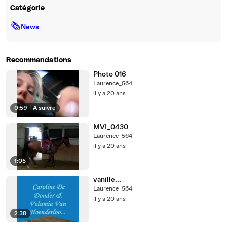
Catégorie
🗞
News
Recommandations
Photo 016
Laurence_564
il y a 20 ans
0:59
|
À suivre
MVI_0430
Laurence_564
il y a 20 ans
1:05
vanille...
Laurence_564
il y a 20 ans
2:38