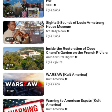
For
VICE
il y a 6 ans
4:05
Sights & Sounds of Louis Armstrong
House Museum
NY Daily News
il y a 8 ans
4:52
Inside the Restoration of Coco
Chanel's Garden on the French Riviera
Architectural Digest
il y a 2 jours
8:33
WARSAW [Kult America]
Kult America
il y a 7 ans
11:57
Warning to American Expats [Kult
America]
Kult America