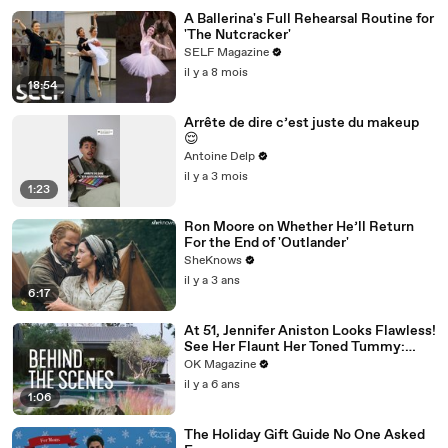
A Ballerina's Full Rehearsal Routine for
'The Nutcracker'
SELF Magazine
il y a 8 mois
18:54
Arrête de dire c’est juste du makeup
😌
Antoine Delp
il y a 3 mois
1:23
Ron Moore on Whether He’ll Return
For the End of 'Outlander'
SheKnows
il y a 3 ans
6:17
At 51, Jennifer Aniston Looks Flawless!
See Her Flaunt Her Toned Tummy:
Photos
OK Magazine
il y a 6 ans
1:06
The Holiday Gift Guide No One Asked