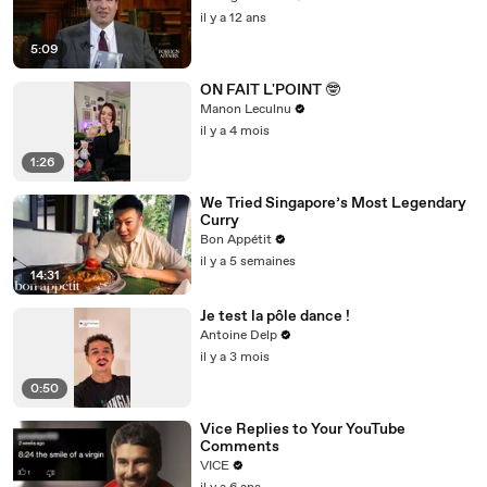
il y a 12 ans
5:09
ON FAIT L'POINT 🤓
Manon Leculnu
il y a 4 mois
1:26
We Tried Singapore’s Most Legendary
Curry
Bon Appétit
il y a 5 semaines
14:31
Je test la pôle dance !
Antoine Delp
il y a 3 mois
0:50
Vice Replies to Your YouTube
Comments
VICE