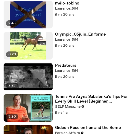
mélo-tobino
Laurence_564
il y a 20 ans
2:45
Olympic_05juin_En forme
Laurence_564
il y a 20 ans
0:23
Predateurs
Laurence_564
il y a 20 ans
2:28
Tennis Pro Aryna Sabalenka's Tips For
Every Skill Level (Beginner,
Intermediate, Collegiate)
SELF Magazine
il y a 1 an
8:20
Gideon Rose on Iran and the Bomb
Foreign Affairs