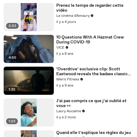
Prenez le temps de regarder cette
vidéo
Le cinéma d'Amaury
il y a 4 jours
2:03
10 Questions With A Hazmat Crew
During COVID-19
VICE
il y a 6 ans
4:50
‘Overdrive’ exclusive clip: Scott
Eastwood reveals the badass classic
car everyone wants to steal
Men's Fitness
il y a 9 ans
1:32
J’ai pas compris ce que j’ai oublié et
vous 👀
Laury Aucalme
il y a 2 mois
1:23
Quand elle t’explique les règles du jeu