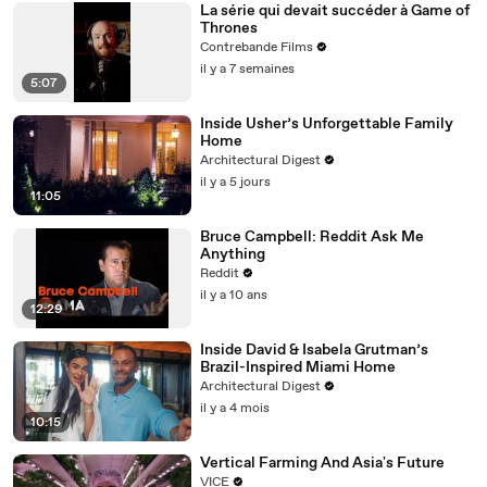
La série qui devait succéder à Game of
Thrones
Contrebande Films
il y a 7 semaines
5:07
Inside Usher’s Unforgettable Family
Home
Architectural Digest
il y a 5 jours
11:05
Bruce Campbell: Reddit Ask Me
Anything
Reddit
il y a 10 ans
12:29
Inside David & Isabela Grutman’s
Brazil-Inspired Miami Home
Architectural Digest
il y a 4 mois
10:15
Vertical Farming And Asia's Future
VICE