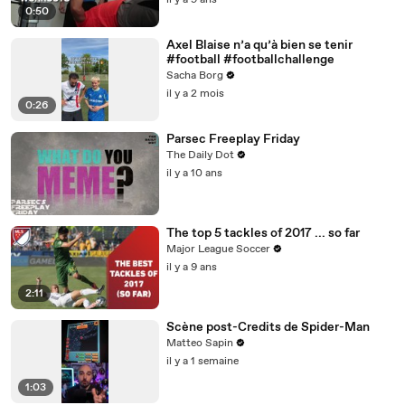
il y a 9 ans
0:50
Axel Blaise n’a qu’à bien se tenir
#football #footballchallenge
Sacha Borg
il y a 2 mois
0:26
Parsec Freeplay Friday
The Daily Dot
il y a 10 ans
The top 5 tackles of 2017 ... so far
Major League Soccer
il y a 9 ans
2:11
Scène post-Credits de Spider-Man
Matteo Sapin
il y a 1 semaine
1:03