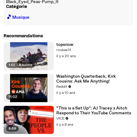
Black_Eyed_Peas-Pump_It
Catégorie
🎵
Musique
Recommandations
topsnow
roukas31
il y a 20 ans
1:55
|
À suivre
Washington Quarterback, Kirk
Cousins: Ask Me Anything!
Reddit
il y a 10 ans
11:02
“This is a Set Up”: AJ Tracey x Aitch
Respond to Their YouTube Comments
VICE
il y a 6 ans
5:59