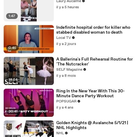
Laury Aucalme
il y a 5 heures
1:47
Indefinite hospital order for killer who
stabbed disabled woman to death
Local TV
il y a 2 jours
0:45
A Ballerina's Full Rehearsal Routine for
'The Nutcracker'
SELF Magazine
il y a 8 mois
18:54
Ring In the New Year With This 30-
Minute Dance Party Workout
POPSUGAR
il y a 4 ans
30:41
Golden Knights @ Avalanche 5/1/21 |
NHL Highlights
NHL