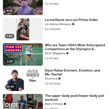
il y a 6 ans
8:42
La meilleure reco sur Prime Video
Le cinéma d'Amaury
il y a 6 jours
1:56
Who are Team USA's Most Anticipated
Competitors at the Olympics &
Paralympics
SELF Magazine
il y a 2 ans
2:58
Dijon Rates Eminem, Erewhon, and
Ms. Rachel
Pitchfork
il y a 8 mois
15:46
The upper-body push/lower-body pull
workout
Men's Fitness