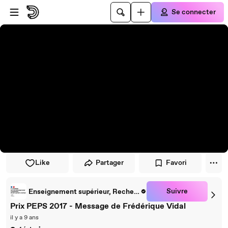
Passer au player
Passer au contenu principal
Se connecter
Like
Partager
Favori
Suivre
Enseignement supérieur, Recherche et Innovation
Prix PEPS 2017 - Message de Frédérique Vidal
il y a 9 ans