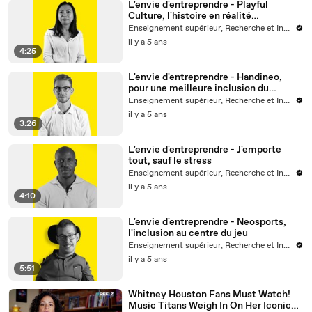
L'envie d'entreprendre - Playful
Culture, l'histoire en réalité
augmentée
Enseignement supérieur, Recherche et Innovation
il y a 5 ans
4:25
L'envie d'entreprendre - Handineo,
pour une meilleure inclusion du
handicap au travail
Enseignement supérieur, Recherche et Innovation
il y a 5 ans
3:26
L'envie d'entreprendre - J'emporte
tout, sauf le stress
Enseignement supérieur, Recherche et Innovation
il y a 5 ans
4:10
L'envie d'entreprendre - Neosports,
l'inclusion au centre du jeu
Enseignement supérieur, Recherche et Innovation
il y a 5 ans
5:51
Whitney Houston Fans Must Watch!
Music Titans Weigh In On Her Iconic