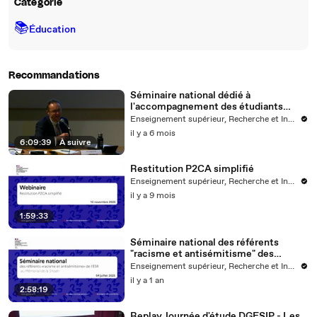
Catégorie
📚
Éducation
Recommandations
Séminaire national dédié à
l'accompagnement des étudiants
ultramarins - 05/02/2026
Enseignement supérieur, Recherche et Innovation
il y a 6 mois
6:09:39
|
À suivre
Restitution P2CA simplifié
Enseignement supérieur, Recherche et Innovation
il y a 9 mois
1:59:33
Séminaire national des référents
"racisme et antisémitisme" des
établissements d'enseignement
Enseignement supérieur, Recherche et Innovation
supérieur
il y a 1 an
2:58:19
Replay Journée d'étude DGESIP - Les