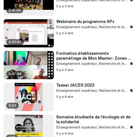
Enseignement supérieur, Recherche et Innovation
des établissements d’enseignement
il y a 3 ans
supérieur »
2:41:29
Webinaire du programme SP+
Enseignement supérieur, Recherche et Innovation
il y a 3 ans
2:20:47
Formation établissements
paramétrage de Mon Master- Zones A
et B-Enregistrement de la réunion 8
Enseignement supérieur, Recherche et Innovation
fevrier 2023_1
il y a 3 ans
2:47:44
Teaser JACES 2022
Enseignement supérieur, Recherche et Innovation
il y a 4 ans
0:23
Semaine étudiante de l'écologie et de
la solidarité
Enseignement supérieur, Recherche et Innovation
il y a 4 ans