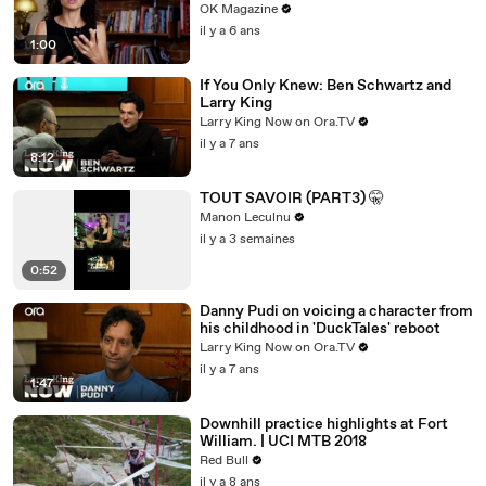
Hits In REELZ Doc
OK Magazine
il y a 6 ans
1:00
If You Only Knew: Ben Schwartz and
Larry King
Larry King Now on Ora.TV
il y a 7 ans
8:12
TOUT SAVOIR (PART3) 🤫
Manon Leculnu
il y a 3 semaines
0:52
Danny Pudi on voicing a character from
his childhood in 'DuckTales' reboot
Larry King Now on Ora.TV
il y a 7 ans
1:47
Downhill practice highlights at Fort
William. | UCI MTB 2018
Red Bull
il y a 8 ans