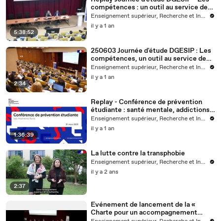
compétences : un outil au service de
l'insertion professionnelle des jeunes
Enseignement supérieur, Recherche et Innovation
dans les territoires
il y a 1 an
5:38:52
250603 Journée d'étude DGESIP : Les
compétences, un outil au service de
l'insertion professionnelle des jeunes
Enseignement supérieur, Recherche et Innovation
dans les territoires
il y a 1 an
2:34
Replay - Conférence de prévention
étudiante : santé mentale, addictions
et activité physique
Enseignement supérieur, Recherche et Innovation
il y a 1 an
1:36:39
La lutte contre la transphobie
Enseignement supérieur, Recherche et Innovation
il y a 2 ans
2:37
Evénement de lancement de la «
Charte pour un accompagnement
responsable et de qualité des apprentis