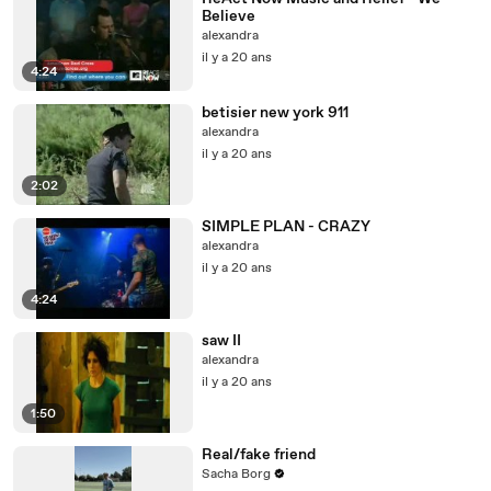
Believe
alexandra
il y a 20 ans
4:24
betisier new york 911
alexandra
il y a 20 ans
2:02
SIMPLE PLAN - CRAZY
alexandra
il y a 20 ans
4:24
saw II
alexandra
il y a 20 ans
1:50
Real/fake friend
Sacha Borg