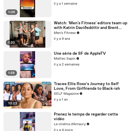
il y a 1 semaine
1:06
Watch: 'Men's Fitness' editors team up
with Katrín Davíðsdóttir and Brent
Fikowski to test the Reebok CrossFit
Men's Fitness
Nano 8
il y a 9 ans
1:20
Une série de SF de AppleTV
Matteo Sapin
il y a 2 semaines
1:58
Tracee Ellis Ross’s Journey to Self
Love, From Girlfriends to Black-ish
SELF Magazine
il y a 1 an
10:23
Prenez le temps de regarder cette
vidéo
Le cinéma d'Amaury
il y a 4 jours