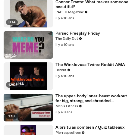
Connor Franta: What makes someone
beautiful?
PAPER Magazine
il y a 10 ans
0:14
Parsec Freeplay Friday
The Daily Dot
il y a 10 ans
The Winklevoss Twins: Reddit AMA
Reddit
il y a 10 ans
12:05
The upper-body inner-beast workout
for big, strong, and shredded
shoulders, pecs, and triceps
Men's Fitness
il y a 9 ans
1:10
Alors tu as combien ? Quiz tableaux
Pierrespectives