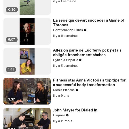
il y a 1 semaine
0:30
La série qui devait succéder à Game of
Thrones
Contrebande Films
il y a 6 semaines
5:07
Allez on parle de Luc ferry pck j’etais
obligée franchement ahahah
Cynthia Enparle
il y a 5 semaines
1:41
Fitness star Anna Victoria's top tips for
a successful body transformation
Men's Fitness
il y a 9 ans
3:37
John Mayer for Dialed In
Esquire
il y a 11 mois