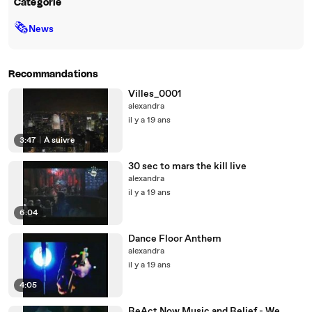
Catégorie
🗞
News
Recommandations
Villes_0001
alexandra
il y a 19 ans
3:47
|
À suivre
30 sec to mars the kill live
alexandra
il y a 19 ans
6:04
Dance Floor Anthem
alexandra
il y a 19 ans
4:05
ReAct Now Music and Relief - We