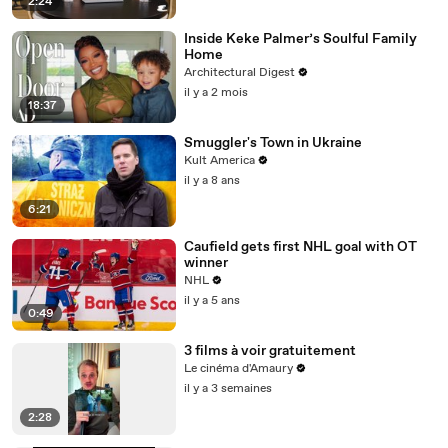
2:24
Inside Keke Palmer’s Soulful Family
Home
Architectural Digest
il y a 2 mois
18:37
Smuggler's Town in Ukraine
Kult America
il y a 8 ans
6:21
Caufield gets first NHL goal with OT
winner
NHL
il y a 5 ans
0:49
3 films à voir gratuitement
Le cinéma d'Amaury
il y a 3 semaines
2:28