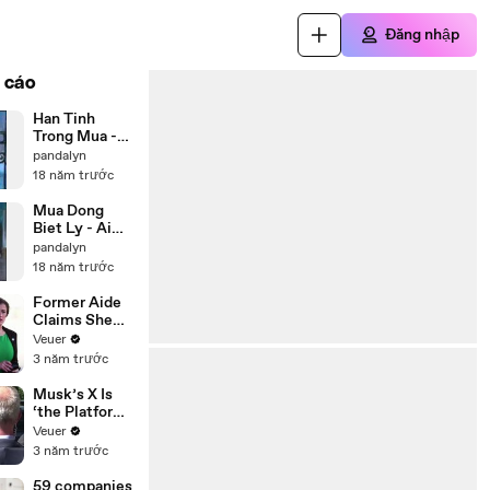
Đăng nhập
 cáo
Han Tinh
Trong Mua -
Tu Quyen
pandalyn
18 năm trước
Mua Dong
Biet Ly - Ai
Van
pandalyn
18 năm trước
Former Aide
Claims She
Was Asked to
Veuer
Make a ‘Hit
3 năm trước
List’ For
Trump
Musk’s X Is
‘the Platform
With the
Veuer
Largest Ratio
3 năm trước
of
Misinformatio
59 companies