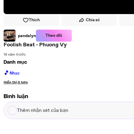
Thích
Chia sẻ
Theo dõi
pandalyn
Foolish Beat - Phuong Vy
18 năm trước
Danh mục
🎵
Nhạc
Hiển thị ít hơn
Bình luận
Thêm
nhận
xét
của
bạn