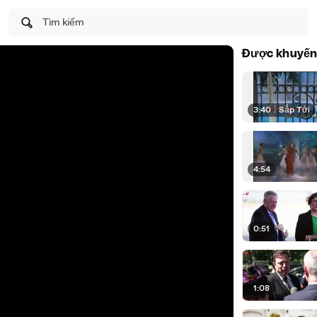
Tìm kiếm
Được khuyến
3:40
|
Sắp Tới
4:54
0:51
1:08