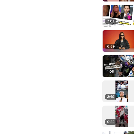
7:01
6:59
1:08
2:49
0:22