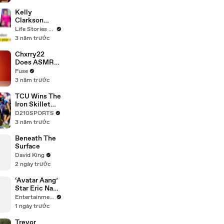
Profiles |
Cosmopolitan
Kelly
Clarkson
Fights Back
Life Stories By Goalcast
Against
3 năm trước
Brandon
Blackstock In
Chxrry22
Devastating
Does ASMR
Divorce
with Matcha,
Fuse
Battle
Talks Using
3 năm trước
Music to
Escape &
TCU Wins The
Touring with
Iron Skillet
The Weeknd
With A 34-17
D210SPORTS
Win Over
3 năm trước
SMU
Beneath The
Surface
David King
2 ngày trước
‘Avatar Aang’
Star Eric Nam
Says 1 Line in
Entertainment Weekly
4 Different
1 ngày trước
Ways
Trevor