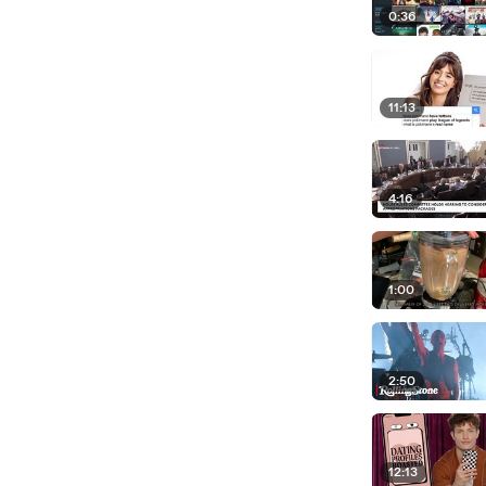
0:36
11:13
4:16
1:00
2:50
12:13