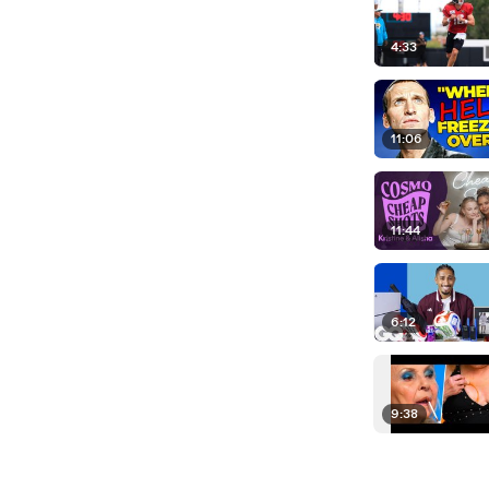
4:33
11:06
11:44
6:12
9:38