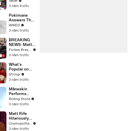
Will Show
Veuer
Commercials
3 năm trước
Starting Next
Year
Pokimane
Answers The
Web's Most
WIRED
Searched
3 năm trước
Questions
BREAKING
NEWS: Matt
Gaetz Tells
Forbes Breaking News
House
3 năm trước
Committee:
'I'm Not Going
What's
To Vote For A
Popular on
Continuing
Uber Eats?
Stringr
Resolution'
3 năm trước
Måneskin
Performs
"HONEY" at
Rolling Stone
MSG
3 năm trước
Matt Rife
Hilariously
Roasts Your
Cosmopolitan USA
Dating
3 năm trước