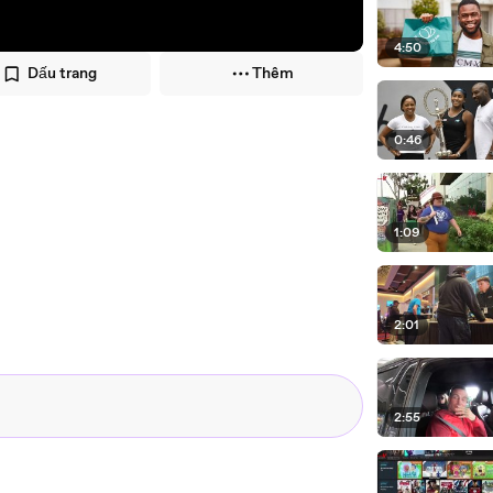
4:50
Dấu trang
Thêm
0:46
1:09
2:01
2:55