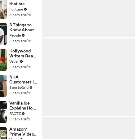
n or
that are
Disinformatio
changing the
Fortune
n’ Amongst
world: From
3 năm trước
All Social
Tesla to
Media
Chobani
3 Things to
Platforms
Know About
Coco Gauff's
People
Parents
3 năm trước
Hollywood
Writers Reach
‘Tentative
Veuer
Agreement’
3 năm trước
With Studios
After 146 Day
NHA
Strike
Customers in
Limbo as
SportsGrid
Company
3 năm trước
Faces
Potential
Vanilla Ice
Merger
Explains How
the 90’s
FACTZ
Shaped
3 năm trước
America
Amazon’
Prime Video