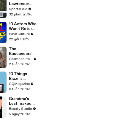
Lawrence:
Rising NFL
SportsGrid
Star and
32 phút trước
Fantasy
Football Pick
10 Actors Who
Won't Return
To Doctor
WhatCulture
Who
22 giờ trước
The
Buccaneers'
Alisha Boe &
Cosmopolitan USA
Kristine
2 tuần trước
Frøseth
Answer
10 Things
Personal
Brazil's
Questions Or
Raphinha
GQMagazine
Take Shots |
Can't Live
6 tuần trước
Cheap Shots
Without
Grandma's
best makeup
tutorials
Beauty Studio
5 ngày trước