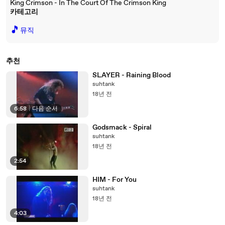
King Crimson - In The Court Of The Crimson King
카테고리
🎵
뮤직
추천
SLAYER - Raining Blood
suhtank
18년 전
6:58
|
다음 순서
Godsmack - Spiral
suhtank
18년 전
2:54
HIM - For You
suhtank
18년 전
4:03