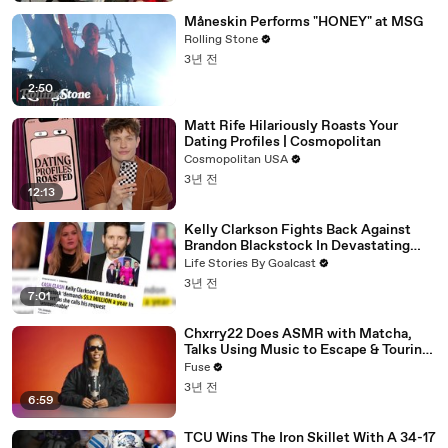
Måneskin Performs "HONEY" at MSG
Rolling Stone
3년 전
2:50
Matt Rife Hilariously Roasts Your
Dating Profiles | Cosmopolitan
Cosmopolitan USA
3년 전
12:13
Kelly Clarkson Fights Back Against
Brandon Blackstock In Devastating
Divorce Battle
Life Stories By Goalcast
3년 전
7:01
Chxrry22 Does ASMR with Matcha,
Talks Using Music to Escape & Touring
with The Weeknd
Fuse
3년 전
6:59
TCU Wins The Iron Skillet With A 34-17