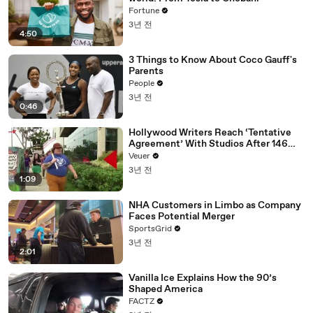
Fortune
3년 전
4:50
3 Things to Know About Coco Gauff's
Parents
People
3년 전
0:46
Hollywood Writers Reach ‘Tentative
Agreement’ With Studios After 146
Day Strike
Veuer
3년 전
1:09
NHA Customers in Limbo as Company
Faces Potential Merger
SportsGrid
3년 전
2:01
Vanilla Ice Explains How the 90’s
Shaped America
FACTZ