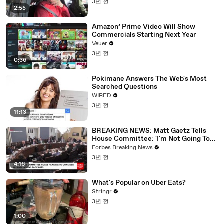
3년 전
2:55
Amazon’ Prime Video Will Show
Commercials Starting Next Year
Veuer
3년 전
0:36
Pokimane Answers The Web's Most
Searched Questions
WIRED
3년 전
11:13
BREAKING NEWS: Matt Gaetz Tells
House Committee: 'I'm Not Going To
Vote For A Continuing Resolution'
Forbes Breaking News
3년 전
4:16
What's Popular on Uber Eats?
Stringr
3년 전
1:00