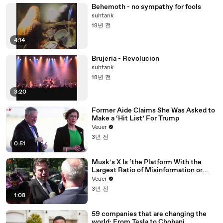
Behemoth - no sympathy for fools
suhtank
18년 전
4:14
Brujeria - Revolucion
suhtank
18년 전
3:20
Former Aide Claims She Was Asked to
Make a ‘Hit List’ For Trump
Veuer
3년 전
0:51
Musk’s X Is ‘the Platform With the
Largest Ratio of Misinformation or
Disinformation’ Amongst All Social
Veuer
Media Platforms
3년 전
1:08
59 companies that are changing the
world: From Tesla to Chobani