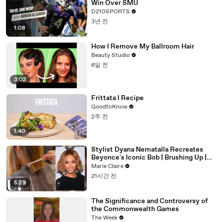
Win Over SMU
D210SPORTS
3년 전
1:08
How I Remove My Ballroom Hair
Beauty Studio
6일 전
3:02
Frittata I Recipe
GoodtoKnow
2주 전
1:40
Stylist Dyana Nematalla Recreates
Beyonce's Iconic Bob | Brushing Up |
Marie Claire
Marie Claire
21시간 전
5:29
The Significance and Controversy of
the Commonwealth Games
The Week