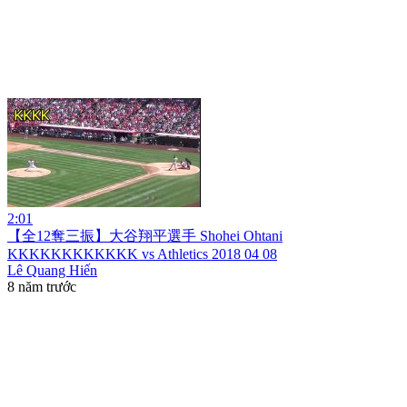
2:01
【全12奪三振】大谷翔平選手 Shohei Ohtani
KKKKKKKKKKKK vs Athletics 2018 04 08
Lê Quang Hiến
8 năm trước