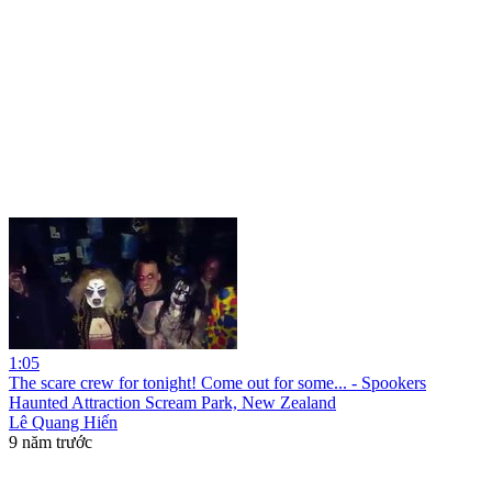
1:05
The scare crew for tonight! Come out for some... - Spookers
Haunted Attraction Scream Park, New Zealand
Lê Quang Hiến
9 năm trước