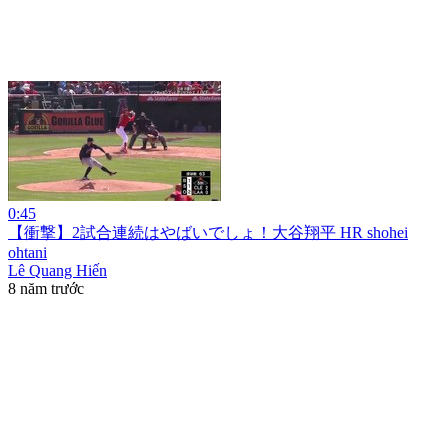
0:45
【衝撃】2試合連続はやばいでしょ！大谷翔平 HR shohei
ohtani
Lê Quang Hiến
8 năm trước