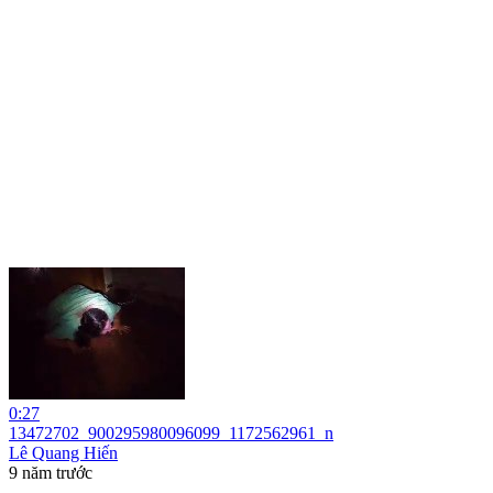
0:27
13472702_900295980096099_1172562961_n
Lê Quang Hiến
9 năm trước