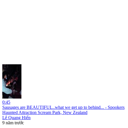
0:45
Sausages are BEAUTIFUL..what we get up to behind... - Spookers
Haunted Attraction Scream Park, New Zealand
Lê Quang Hiến
9 năm trước