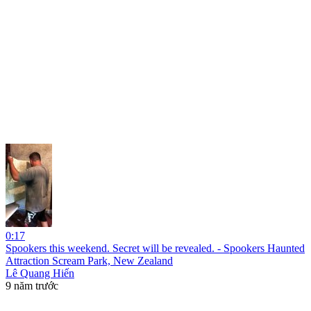
0:17
Spookers this weekend. Secret will be revealed. - Spookers Haunted
Attraction Scream Park, New Zealand
Lê Quang Hiến
9 năm trước