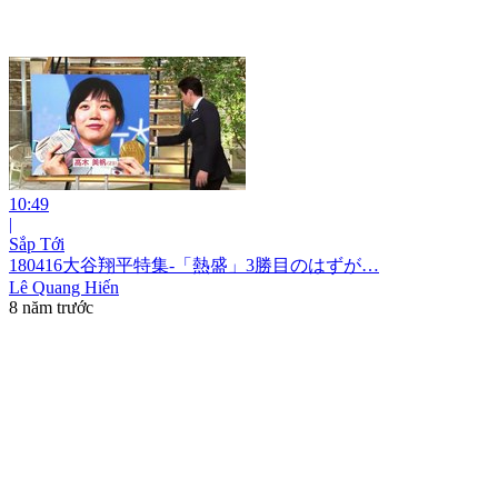
10:49
|
Sắp Tới
180416大谷翔平特集-「熱盛」3勝目のはずが…
Lê Quang Hiến
8 năm trước