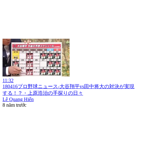
11:32
180416プロ野球ニュース-大谷翔平vs田中将大の対決が実現
する！？・上原浩治の手探りの日々
Lê Quang Hiến
8 năm trước