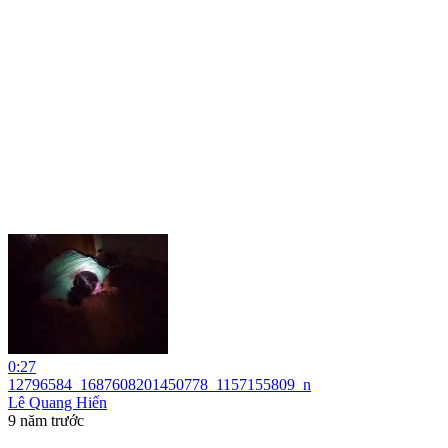
0:27
12796584_1687608201450778_1157155809_n
Lê Quang Hiến
9 năm trước