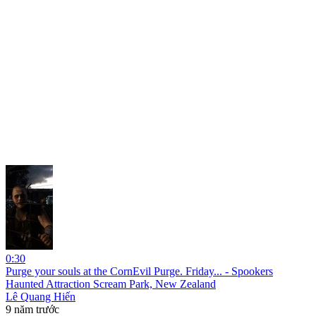
0:30
Purge your souls at the CornEvil Purge. Friday... - Spookers
Haunted Attraction Scream Park, New Zealand
Lê Quang Hiến
9 năm trước