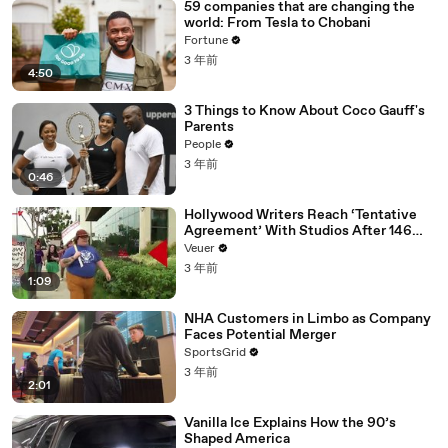
59 companies that are changing the
world: From Tesla to Chobani
Fortune
3 年前
4:50
3 Things to Know About Coco Gauff's
Parents
People
3 年前
0:46
Hollywood Writers Reach ‘Tentative
Agreement’ With Studios After 146
Day Strike
Veuer
3 年前
1:09
NHA Customers in Limbo as Company
Faces Potential Merger
SportsGrid
3 年前
2:01
Vanilla Ice Explains How the 90’s
Shaped America