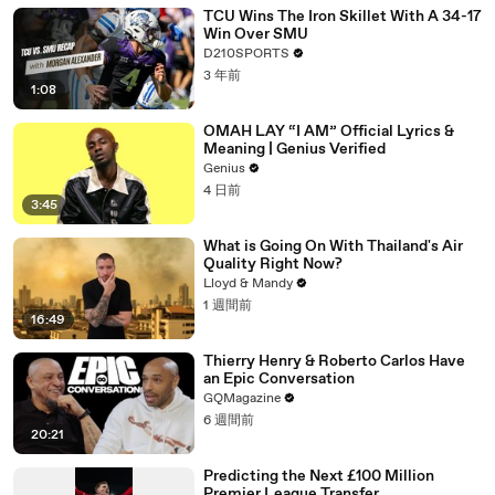
TCU Wins The Iron Skillet With A 34-17
Win Over SMU
D210SPORTS
3 年前
1:08
OMAH LAY “I AM” Official Lyrics &
Meaning | Genius Verified
Genius
4 日前
3:45
What is Going On With Thailand's Air
Quality Right Now?
Lloyd & Mandy
1 週間前
16:49
Thierry Henry & Roberto Carlos Have
an Epic Conversation
GQMagazine
6 週間前
20:21
Predicting the Next £100 Million
Premier League Transfer