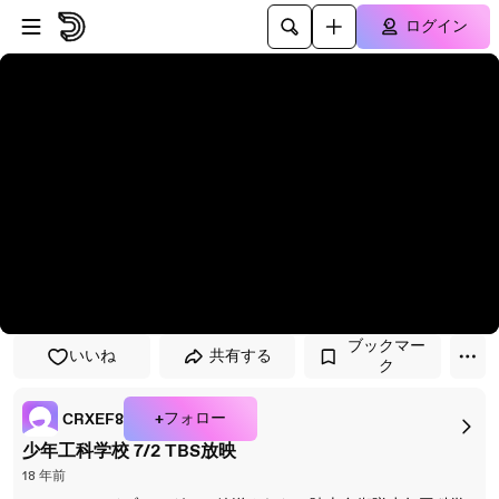
プレイヤーにスキップ
メインコンテンツにスキップ
ログイン
ブックマー
いいね
共有する
ク
+フォロー
CRXEF8
少年工科学校 7/2 TBS放映
18 年前