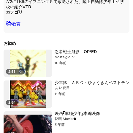
7/2にTBSのイブニング５で放送された、陸上自衛隊少年工科学
校の紹介VTR
カテゴリ
📚
教育
お勧め
忍者戦士飛影 OP/ED
NostalgicTV
10 年前
2:58
|
次
少年隊 ＡＢＣ～ひょうきんベストテン
あや 夏目
11 年前
2:54
映画『軍艦少年』本編映像
映画 Movie
5 年前