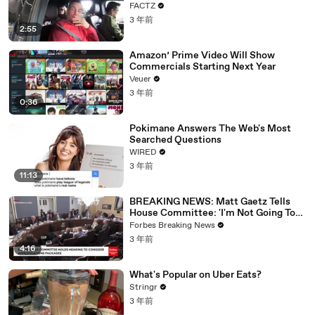
FACTZ
3 年前
2:55
Amazon’ Prime Video Will Show
Commercials Starting Next Year
Veuer
3 年前
0:36
Pokimane Answers The Web's Most
Searched Questions
WIRED
3 年前
11:13
BREAKING NEWS: Matt Gaetz Tells
House Committee: 'I'm Not Going To
Vote For A Continuing Resolution'
Forbes Breaking News
3 年前
4:16
What's Popular on Uber Eats?
Stringr
3 年前