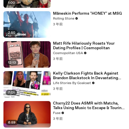
1:00
Måneskin Performs "HONEY" at MSG
Rolling Stone
3 年前
2:50
Matt Rife Hilariously Roasts Your
Dating Profiles | Cosmopolitan
Cosmopolitan USA
3 年前
12:13
Kelly Clarkson Fights Back Against
Brandon Blackstock In Devastating
Divorce Battle
Life Stories By Goalcast
3 年前
7:01
Chxrry22 Does ASMR with Matcha,
Talks Using Music to Escape & Touring
with The Weeknd
Fuse
3 年前
6:59