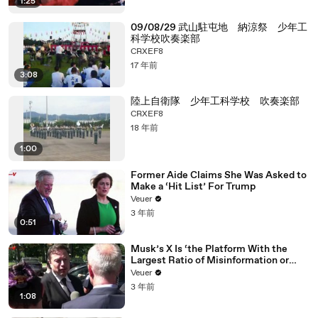
1:25
09/08/29 武山駐屯地 納涼祭 少年工
科学校吹奏楽部
CRXEF8
17 年前
3:08
陸上自衛隊 少年工科学校 吹奏楽部
CRXEF8
18 年前
1:00
Former Aide Claims She Was Asked to
Make a ‘Hit List’ For Trump
Veuer
3 年前
0:51
Musk’s X Is ‘the Platform With the
Largest Ratio of Misinformation or
Disinformation’ Amongst All Social
Veuer
Media Platforms
3 年前
1:08