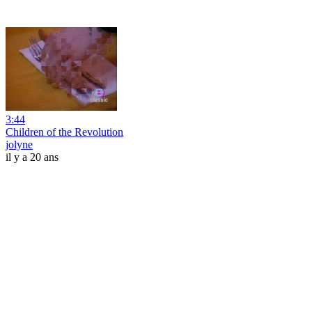
3:44
Children of the Revolution
jolyne
il y a 20 ans