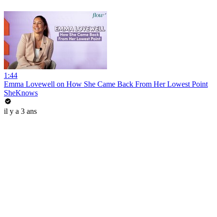
1:44
Emma Lovewell on How She Came Back From Her Lowest Point
SheKnows
il y a 3 ans