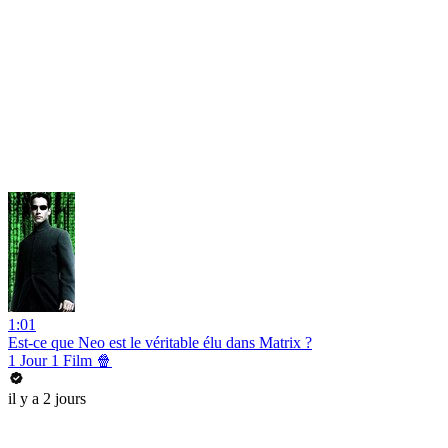
1:01
Est-ce que Neo est le véritable élu dans Matrix ?
1 Jour 1 Film 🍿
il y a 2 jours