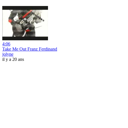
4:06
Take Me Out Franz Ferdinand
jolyne
il y a 20 ans