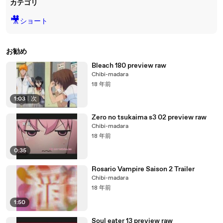
カテゴリ
🎥
ショート
お勧め
Bleach 180 preview raw
Chibi-madara
18 年前
1:03
|
次
Zero no tsukaima s3 02 preview raw
Chibi-madara
18 年前
0:35
Rosario Vampire Saison 2 Trailer
Chibi-madara
18 年前
1:50
Soul eater 13 preview raw