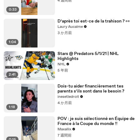
4 週間前
0:33
D’après toi est-ce de la trahison ? 👀
Laury Aucalme
3 か月前
1:04
Stars @ Predators 5/1/21 | NHL
Highlights
NHL
5 年前
2:41
Dois-tu aider financièrement tes
parents s’ils sont dans le besoin ?
inesetledroit
4 か月前
1:18
POV : je suis sélectionné en Équipe de
France à la Coupe du monde !!
Maxallix
7 週間前
0:15