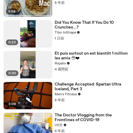
8 年前
5:58
Did You Know That If You Do 10
Crunches...?
Tibo InShape
1 日前
0:23
Et puis surtout on est bientôt 1 million
les amis 🥹❤️‍
Rayalix
4 週間前
0:30
Challenge Accepted: Spartan Ultra
Iceland, Part 3
Men's Fitness
8 年前
3:09
The Doctor Vlogging from the
Frontlines of COVID-19
VICE
6 年前