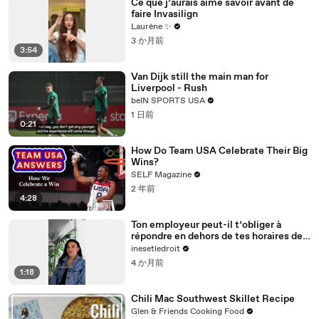
Ce que j’aurais aimé savoir avant de
faire Invasilign
Laurène ✨
3 か月前
3:54
Van Dijk still the main man for
Liverpool - Rush
beIN SPORTS USA
1 日前
0:21
How Do Team USA Celebrate Their Big
Wins?
SELF Magazine
2 年前
4:28
Ton employeur peut-il t’obliger à
répondre en dehors de tes horaires de
travail ?
inesetledroit
4 か月前
1:18
Chili Mac Southwest Skillet Recipe
Glen & Friends Cooking Food