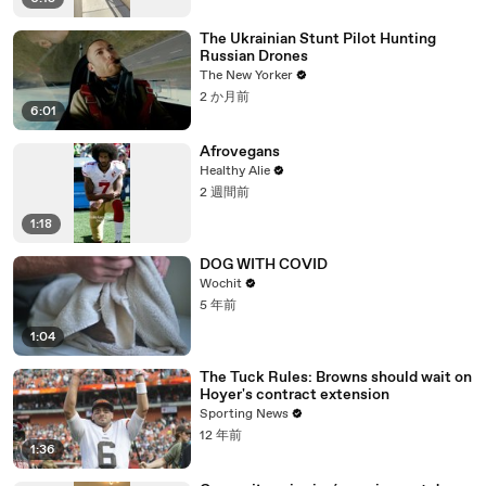
The Ukrainian Stunt Pilot Hunting
Russian Drones
The New Yorker
2 か月前
6:01
Afrovegans
Healthy Alie
2 週間前
1:18
DOG WITH COVID
Wochit
5 年前
1:04
The Tuck Rules: Browns should wait on
Hoyer's contract extension
Sporting News
12 年前
1:36