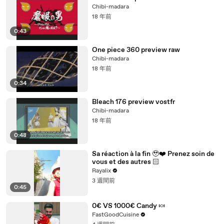
Chibi-madara
18 年前
0:43
One piece 360 preview raw
Chibi-madara
18 年前
0:34
Bleach 176 preview vostfr
Chibi-madara
18 年前
0:48
Sa réaction à la fin 🥹❤️‍ Prenez soin de
vous et des autres 🏻
Rayalix
3 週間前
0:45
0€ VS 1000€ Candy 🍬
FastGoodCuisine