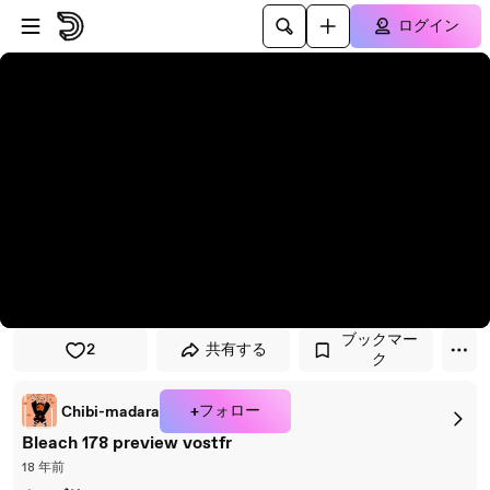
プレイヤーにスキップ
メインコンテンツにスキップ
ログイン
ブックマー
2
共有する
ク
+フォロー
Chibi-madara
Bleach 178 preview vostfr
18 年前