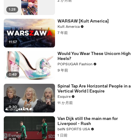
2 か月前
1:28
WARSAW [Kult America]
Kult America
7 年前
11:57
Would You Wear These Unicorn High
Heels?
POPSUGAR Fashion
9 年前
0:49
Spinal Tap Are Horizontal People in a
Vertical World | Esquire
Esquire
11 か月前
9:30
Van Dijk still the main man for
Liverpool - Rush
beIN SPORTS USA
1 日前
0:21