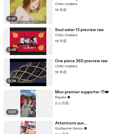
Chibi-madara
18 年前
0:21
Soul eater 13 preview raw
Chibi-madara
18 年前
0:43
One piece 360 preview raw
Chibi-madara
18 年前
0:34
Mon premier supporter 🥹❤️
Rayalix
2 か月前
0:07
Attentionx aux...
Guillaume Genou