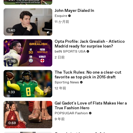
John Mayer Dialed In
Esquire
11 か月前
1:40
Opta Profile: Jack Grealish - Atletico
Madrid ready for surprise loan?
beIN SPORTS USA
2 日前
1:00
The Tuck Rules: No one a clear-cut
favorite as top pick in 2015 draft
Sporting News
12 年前
1:33
Gal Gadot's Love of Flats Makes Her a
True Fashion Hero
POPSUGAR Fashion
9 年前
0:59