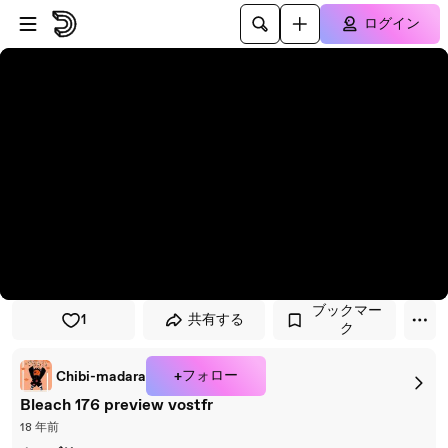
プレイヤーにスキップ
メインコンテンツにスキップ
ログイン
ブックマー
1
共有する
ク
+フォロー
Chibi-madara
Bleach 176 preview vostfr
18 年前