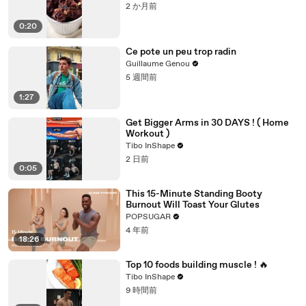
2 か月前
0:20
Ce pote un peu trop radin
Guillaume Genou
5 週間前
1:27
Get Bigger Arms in 30 DAYS ! ( Home
Workout )
Tibo InShape
2 日前
0:05
This 15-Minute Standing Booty
Burnout Will Toast Your Glutes
POPSUGAR
4 年前
18:26
Top 10 foods building muscle ! 🔥
Tibo InShape
9 時間前