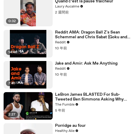
Quand c’est la pause fraîcheur
Laury Aucalme
2 週間前
0:32
Reddit AMA: Dragon Ball Z's Sean
Schemmel and Chris Sabat (Goku and
Vegeta)
Reddit
10 年前
14:46
Jake and Amir: Ask Me Anything
Reddit
10 年前
7:41
LeBron James BLASTED For Sub-
Tweeted Ben Simmons Asking Why
Players Practice Moves They NEVER
The Fumble
Use
5 年前
2:27
Porridge au four
Healthy Alie