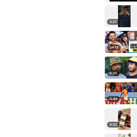
0:27
34:12
6:25
0:49
0:22