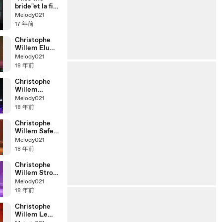
bride"et la fin
de concert /
Melody021
Christophe
17 年前
Willem
Christophe
Willem Elu
produit de
Melody021
l'annee Le
18 年前
Zenith de
Paris
Christophe
Willem
September Le
Melody021
Zenith de
18 年前
Paris 14Juin08
Christophe
Willem Safe
Text Le
Melody021
Zenith de
18 年前
Paris 14Juin08
Christophe
Willem Strong
enough Le
Melody021
zenith de
18 年前
Paris 14Juin08
Christophe
Willem Le