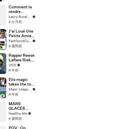
Supreme
Court
Comment la
Marriage
rendre
Equality Case,
heureuse
Laury Aucalme
Ask Me
2 か月前
Anything!
J’ai Loué Une
Petite Amie
Au Japon (et
FastGoodCuisine
bien Pire...)
6 週間前
Rapper Reese
Laflare Risks
His $15,000
VICE
Chain in a
6 年前
Skate
Challenge I
Elis magic
The Skate
takes the top
Show
spot | Top 3
Major League Soccer
Assists Week
9 年前
23
MARS
GLACÉS
MAISON
Healthy Alie
VEGAN
6 週間前
POV : On