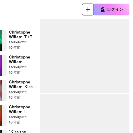
ログイン
Christophe
Willem-Tu Te
Fous de Nous
Melody021
Zénith,Paris
16 年前
19/05/10
Christophe
Willem-
Double Je
Melody021
Zénith de
16 年前
Paris 19/05/10
Christophe
Willem-Kiss
the Bride
Melody021
Zénith de
16 年前
Paris 19/05/10
Christophe
Willem -
Sensitized
Melody021
Zenith de
16 年前
Paris 19/05/10
"Kiss the