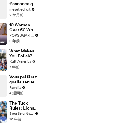
t’annonce que
ton stage ne
inesetledroit
sera pas
2 か月前
payé…
10 Women
Over 50 Who
Owned the
POPSUGAR Fashion
2018 Oscars
8 年前
Red Carpet
What Makes
You Polish?
Kult America
7 年前
Vous préférez
quelle tenue
?? Rayan
Rayalix
voulait qu’on
4 週間前
mette la
dernière mais
The Tuck
on a mis la
Rules: Lions
3ème 👀💙
Calvin
Sporting News
Johnson and
12 年前
Bengals A.J.
Green injuries
are significant