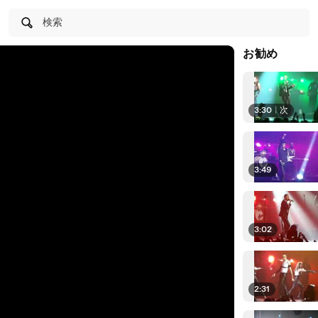
検索
お勧め
3:30
|
次
3:49
3:02
2:31