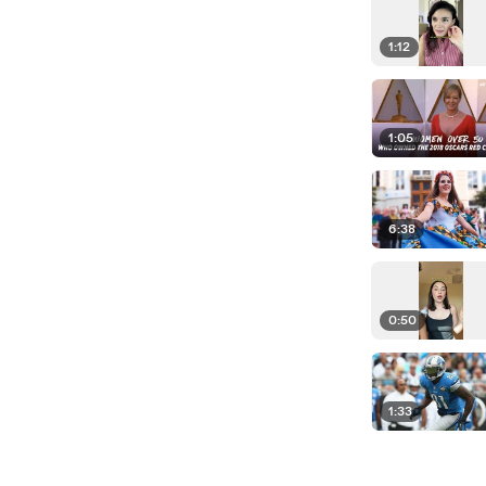
1:12
1:05
6:38
0:50
1:33