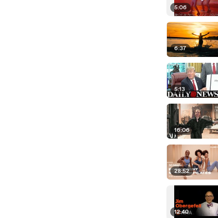
5:06
6:37
5:13
16:06
28:52
12:40