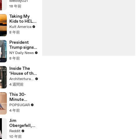
Zenith de
Melody021
Paris 14Juin08
18 年前
Taking My
Kids to HEL
[Kult
Kult America
America]
8 年前
President
Trump signs
order at the
NY Daily News
White House
8 年前
Inside The
‘House of the
Dragon’
Architectural Digest
Season 3 Set
4 週間前
With Emma
D’Arcy
This 30-
Minute
Bodyweight
POPSUGAR
Pilates
4 年前
Routine Will
Wake Up Your
Jim
Muscles
Obergefell,
Named
Reddit
Plaintiff in the
10 年前