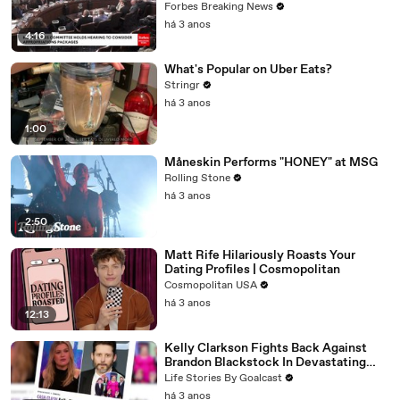
Vote For A Continuing Resolution'
Forbes Breaking News
há 3 anos
4:16
What's Popular on Uber Eats?
Stringr
há 3 anos
1:00
Måneskin Performs "HONEY" at MSG
Rolling Stone
há 3 anos
2:50
Matt Rife Hilariously Roasts Your
Dating Profiles | Cosmopolitan
Cosmopolitan USA
há 3 anos
12:13
Kelly Clarkson Fights Back Against
Brandon Blackstock In Devastating
Divorce Battle
Life Stories By Goalcast
há 3 anos