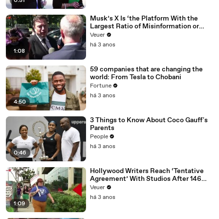
0:51
Musk’s X Is ‘the Platform With the
Largest Ratio of Misinformation or
Disinformation’ Amongst All Social
Veuer
Media Platforms
há 3 anos
1:08
59 companies that are changing the
world: From Tesla to Chobani
Fortune
há 3 anos
4:50
3 Things to Know About Coco Gauff's
Parents
People
há 3 anos
0:46
Hollywood Writers Reach ‘Tentative
Agreement’ With Studios After 146
Day Strike
Veuer
há 3 anos
1:09