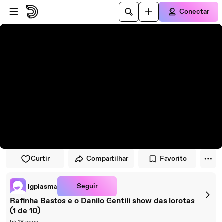
Pular para o player
Ir para o conteúdo principal
Conectar
Curtir
Compartilhar
Favorito
Seguir
lgplasma
Rafinha Bastos e o Danilo Gentili show das lorotas
(1 de 10)