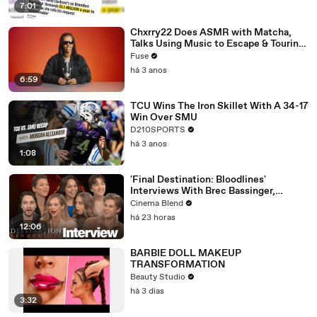
7:01
Chxrry22 Does ASMR with Matcha,
Talks Using Music to Escape & Touring
with The Weeknd
Fuse
há 3 anos
6:59
TCU Wins The Iron Skillet With A 34-17
Win Over SMU
D210SPORTS
há 3 anos
1:08
'Final Destination: Bloodlines'
Interviews With Brec Bassinger,
Richard Harmon And More
Cinema Blend
há 23 horas
12:06
BARBIE DOLL MAKEUP
TRANSFORMATION
Beauty Studio
há 3 dias
3:32