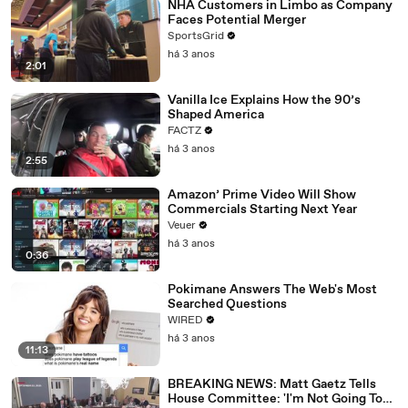
NHA Customers in Limbo as Company
Faces Potential Merger
SportsGrid
há 3 anos
2:01
Vanilla Ice Explains How the 90’s
Shaped America
FACTZ
há 3 anos
2:55
Amazon’ Prime Video Will Show
Commercials Starting Next Year
Veuer
há 3 anos
0:36
Pokimane Answers The Web's Most
Searched Questions
WIRED
há 3 anos
11:13
BREAKING NEWS: Matt Gaetz Tells
House Committee: 'I'm Not Going To