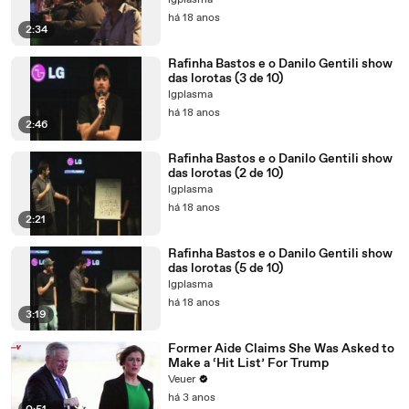
lgplasma
há 18 anos
2:34
Rafinha Bastos e o Danilo Gentili show
das lorotas (3 de 10)
lgplasma
há 18 anos
2:46
Rafinha Bastos e o Danilo Gentili show
das lorotas (2 de 10)
lgplasma
há 18 anos
2:21
Rafinha Bastos e o Danilo Gentili show
das lorotas (5 de 10)
lgplasma
há 18 anos
3:19
Former Aide Claims She Was Asked to
Make a ‘Hit List’ For Trump
Veuer
há 3 anos