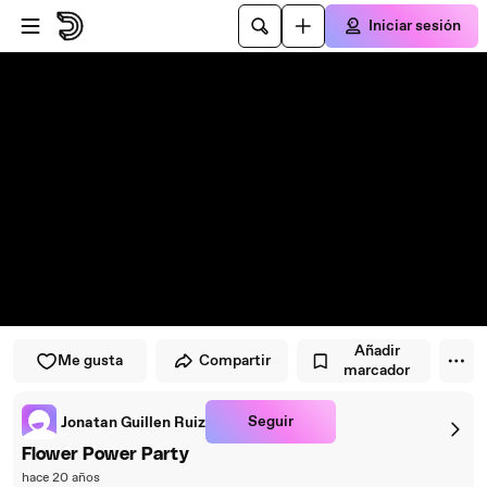
Saltar al reproductor
Saltar al contenido principal
Iniciar sesión
Añadir
Me gusta
Compartir
marcador
Seguir
Jonatan Guillen Ruiz
Flower Power Party
hace 20 años