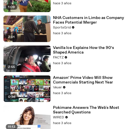
hace 3 años
1:09
NHA Customers in Limbo as Company
Faces Potential Merger
SportsGrid
hace 3 años
2:01
Vanilla Ice Explains How the 90’s
Shaped America
FACTZ
hace 3 años
2:55
Amazon’ Prime Video Will Show
Commercials Starting Next Year
Veuer
hace 3 años
0:36
Pokimane Answers The Web's Most
Searched Questions
WIRED
hace 3 años
11:13