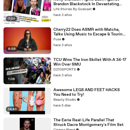
Brandon Blackstock In Devastating
Divorce Battle
Life Stories By Goalcast
hace 3 años
7:01
Chxrry22 Does ASMR with Matcha,
Talks Using Music to Escape & Touring
with The Weeknd
Fuse
hace 3 años
6:59
TCU Wins The Iron Skillet With A 34-17
Win Over SMU
D210SPORTS
hace 3 años
1:08
Awesome LEGS AND FEET HACKS
You Need to Try!
Beauty Studio
hace 5 días
14:43
The Eerie Real-Life Parallel That
Struck Dacre Montgomery's Film Set