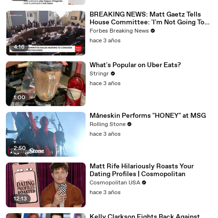
BREAKING NEWS: Matt Gaetz Tells
House Committee: 'I'm Not Going To
Vote For A Continuing Resolution'
Forbes Breaking News
hace 3 años
4:16
What's Popular on Uber Eats?
Stringr
hace 3 años
1:00
Måneskin Performs "HONEY" at MSG
Rolling Stone
hace 3 años
2:50
Matt Rife Hilariously Roasts Your
Dating Profiles | Cosmopolitan
Cosmopolitan USA
hace 3 años
12:13
Kelly Clarkson Fights Back Against