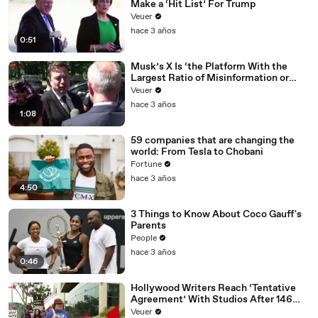
Make a ‘Hit List’ For Trump
Veuer
hace 3 años
0:51
Musk’s X Is ‘the Platform With the
Largest Ratio of Misinformation or
Disinformation’ Amongst All Social
Veuer
Media Platforms
hace 3 años
1:08
59 companies that are changing the
world: From Tesla to Chobani
Fortune
hace 3 años
4:50
3 Things to Know About Coco Gauff's
Parents
People
hace 3 años
0:46
Hollywood Writers Reach ‘Tentative
Agreement’ With Studios After 146
Day Strike
Veuer