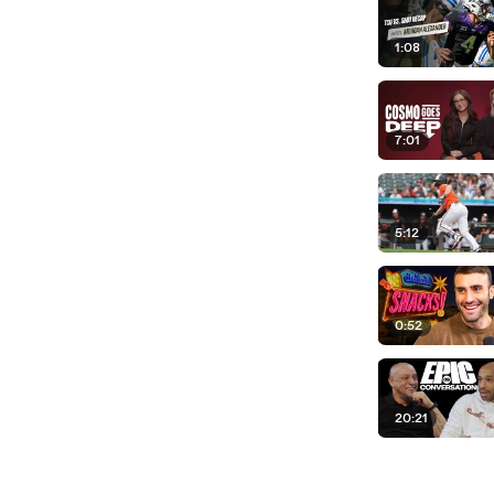
1:08
7:01
5:12
0:52
20:21