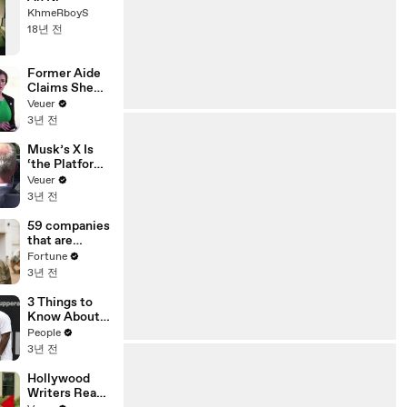
KhmeRboyS
18년 전
Former Aide
Claims She
Was Asked to
Veuer
Make a ‘Hit
3년 전
List’ For
Trump
Musk’s X Is
‘the Platform
With the
Veuer
Largest Ratio
3년 전
of
Misinformatio
59 companies
n or
that are
Disinformatio
changing the
Fortune
n’ Amongst
world: From
3년 전
All Social
Tesla to
Media
Chobani
3 Things to
Platforms
Know About
Coco Gauff's
People
Parents
3년 전
Hollywood
Writers Reach