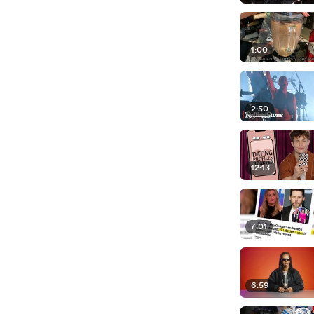
1:00
2:50
12:13
7:01
6:59