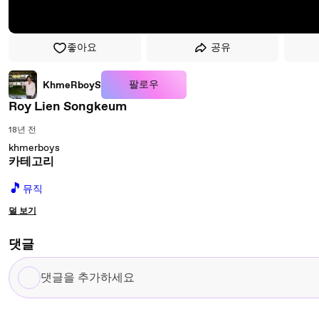
좋아요
공유
팔로우
KhmeRboyS
Roy Lien Songkeum
18년 전
khmerboys
카테고리
🎵
뮤직
덜 보기
댓글
댓
글
을