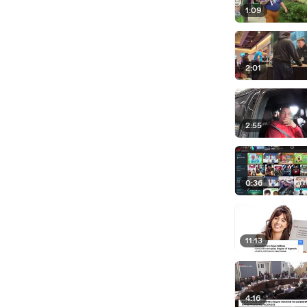
1:09
2:01
2:55
0:36
11:13
4:16