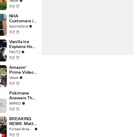
‘Tentative
Veuer
Agreement’
3년 전
With Studios
After 146 Day
NHA
Strike
Customers in
Limbo as
SportsGrid
Company
3년 전
Faces
Potential
Vanilla Ice
Merger
Explains How
the 90’s
FACTZ
Shaped
3년 전
America
Amazon’
Prime Video
Will Show
Veuer
Commercials
3년 전
Starting Next
Year
Pokimane
Answers The
Web's Most
WIRED
Searched
3년 전
Questions
BREAKING
NEWS: Matt
Gaetz Tells
Forbes Breaking News
House
3년 전