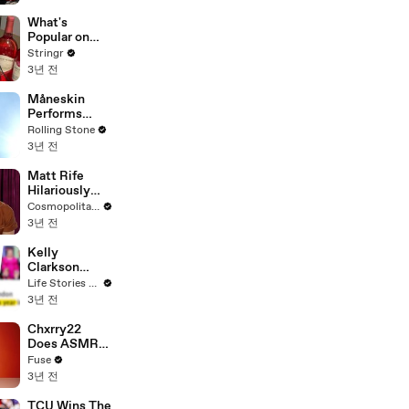
Committee:
'I'm Not Going
What's
To Vote For A
Popular on
Continuing
Uber Eats?
Stringr
Resolution'
3년 전
Måneskin
Performs
"HONEY" at
Rolling Stone
MSG
3년 전
Matt Rife
Hilariously
Roasts Your
Cosmopolitan USA
Dating
3년 전
Profiles |
Cosmopolitan
Kelly
Clarkson
Fights Back
Life Stories By Goalcast
Against
3년 전
Brandon
Blackstock In
Chxrry22
Devastating
Does ASMR
Divorce
with Matcha,
Fuse
Battle
Talks Using
3년 전
Music to
Escape &
TCU Wins The