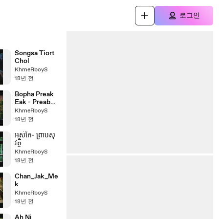
로그인
Songsa Tiort
Chol
KhmeRboyS
18년 전
Bopha Preak
Eak - Preab
Sovath
KhmeRboyS
18년 전
អស់កែ-​ ព្រាបសុ
វត្ថិ
KhmeRboyS
18년 전
Chan_Jak_Me
k
KhmeRboyS
18년 전
Ah Ni