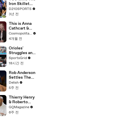
Touring with
Iron Skillet
The Weeknd
With A 34-17
D210SPORTS
Win Over
3년 전
SMU
This is Anna
Cathcart &
Sang Heon
Cosmopolitan USA
Lee's Favorite
4개월 전
'XO, Kitty'
Couple Name
Orioles'
| Cosmo Goes
Struggles and
Deep
Fan
SportsGrid
Disappointme
18시간 전
nt Analyzed
Rob Anderson
Settles The
Best Gummy
Delish
Candy Debate
5주 전
Once And For
All
Thierry Henry
& Roberto
Carlos Have
GQMagazine
an Epic
6주 전
Conversation