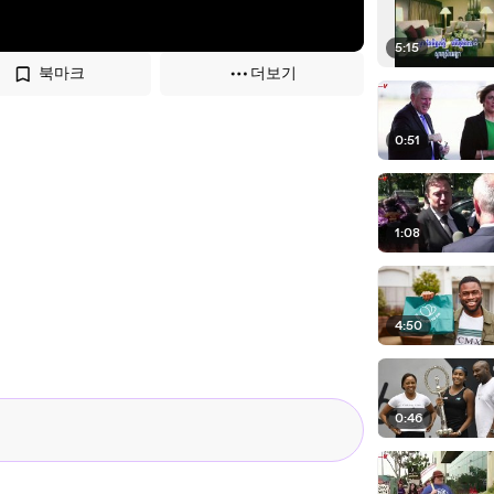
5:15
북마크
더보기
0:51
1:08
4:50
0:46