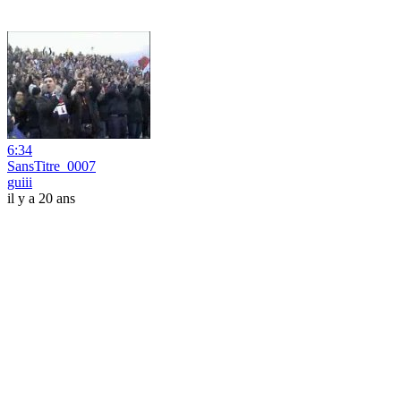
6:34
SansTitre_0007
guiii
il y a 20 ans