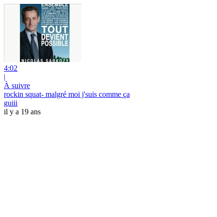
4:02
|
À suivre
rockin squat- malgré moi j'suis comme ça
guiii
il y a 19 ans