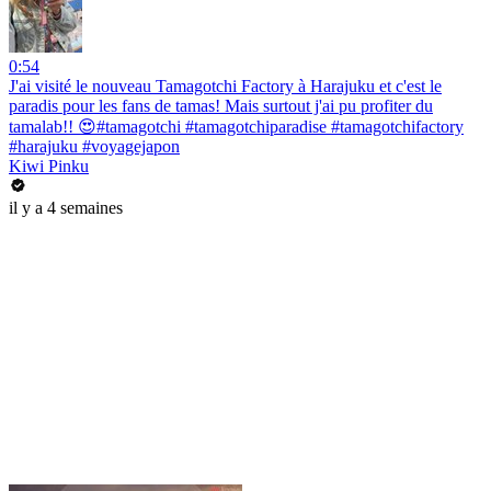
0:54
J'ai visité le nouveau Tamagotchi Factory à Harajuku et c'est le
paradis pour les fans de tamas! Mais surtout j'ai pu profiter du
tamalab!! 😍#tamagotchi #tamagotchiparadise #tamagotchifactory
#harajuku #voyagejapon
Kiwi Pinku
il y a 4 semaines