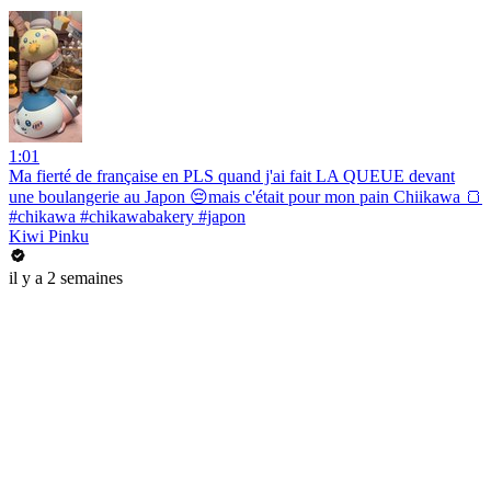
1:01
Ma fierté de française en PLS quand j'ai fait LA QUEUE devant
une boulangerie au Japon 😔mais c'était pour mon pain Chiikawa 🍞
#chikawa #chikawabakery #japon
Kiwi Pinku
il y a 2 semaines