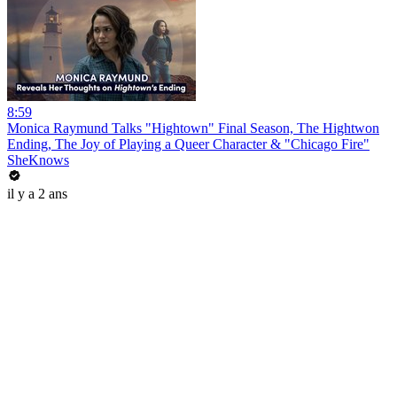
8:59
Monica Raymund Talks "Hightown" Final Season, The Hightwon
Ending, The Joy of Playing a Queer Character & "Chicago Fire"
SheKnows
il y a 2 ans