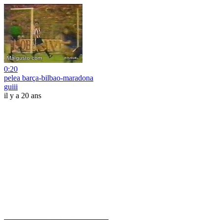
0:20
pelea barça-bilbao-maradona
guiii
il y a 20 ans