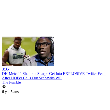
3:35
DK Metcalf, Shannon Sharpe Get Into EXPLOSIVE Twitter Feud
After HOFer Calls Out Seahawks WR
The Fumble
il y a 5 ans