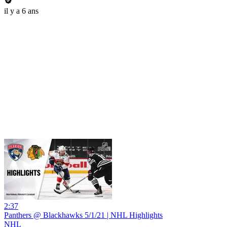
il y a 6 ans
2:37
Panthers @ Blackhawks 5/1/21 | NHL Highlights
NHL