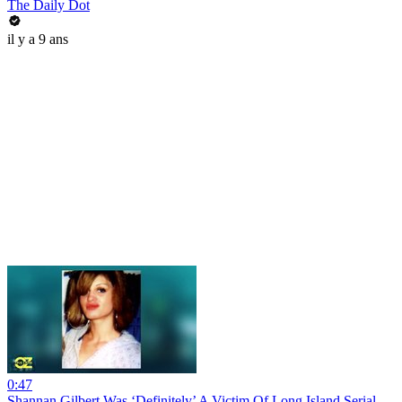
The Daily Dot
il y a 9 ans
0:47
Shannan Gilbert Was ‘Definitely’ A Victim Of Long Island Serial