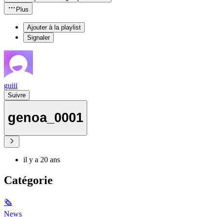
Plus
Ajouter à la playlist
Signaler
guiii
Suivre
genoa_0001
il y a 20 ans
Catégorie
🗞
News