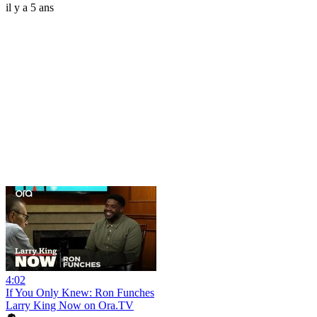
il y a 5 ans
4:02
If You Only Knew: Ron Funches
Larry King Now on Ora.TV