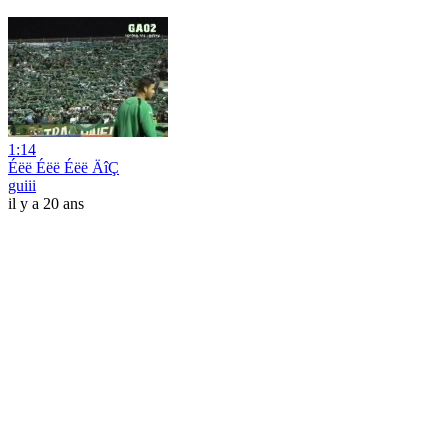
1:14
Éëë Éëë Éëë ÄîÇ
guiii
il y a 20 ans