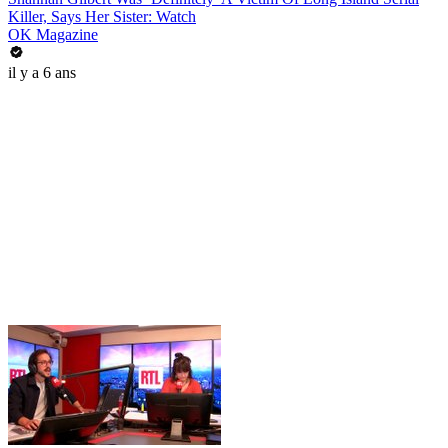
Killer, Says Her Sister: Watch
OK Magazine
il y a 6 ans