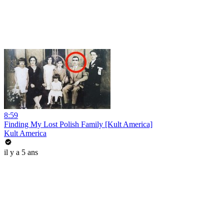
8:59
Finding My Lost Polish Family [Kult America]
Kult America
il y a 5 ans