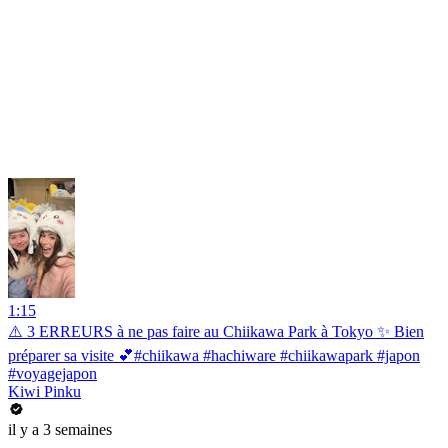
1:15
⚠️ 3 ERREURS à ne pas faire au Chiikawa Park à Tokyo ✨ Bien
préparer sa visite 💕#chiikawa #hachiware #chiikawapark #japon
#voyagejapon
Kiwi Pinku
il y a 3 semaines