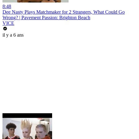
8:48
Dee Nasty Plays Matchmaker for 2 Strangers, What Could Go
Wrong? | Pavement Passion: Brighton Beach
VICE
il y a 6 ans