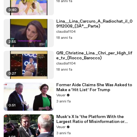
18 anni fa
0:40
Lina__Lina_Carcuro_A_Radiochat_il_0
9112008_(3Â°__Parte)
claudia1104
18 anni fa
2:55
Gf8_Christine_Lina._Chri_per_High_lif
e_tv_(Rocco_Barocco)
claudia1104
18 anni fa
0:27
Former Aide Claims She Was Asked to
Make a ‘Hit List’ For Trump
Veuer
3 anni fa
0:51
Musk’s X Is ‘the Platform With the
Largest Ratio of Misinformation or
Disinformation’ Amongst All Social
Veuer
Media Platforms
3 anni fa