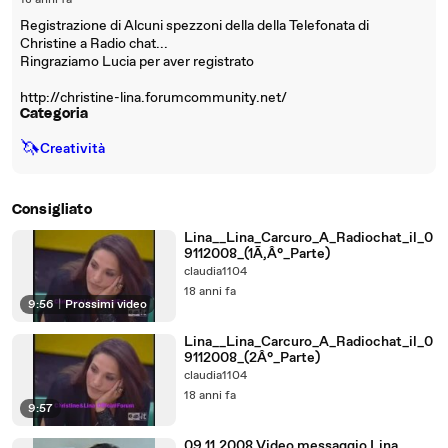
18 anni fa
Registrazione di Alcuni spezzoni della della Telefonata di
Christine a Radio chat...
Ringraziamo Lucia per aver registrato
http://christine-lina.forumcommunity.net/
Categoria
🦄
Creatività
Consigliato
Lina__Lina_Carcuro_A_Radiochat_il_0
9112008_(1Ã‚Â°_Parte)
claudia1104
18 anni fa
9:56
|
Prossimi video
Lina__Lina_Carcuro_A_Radiochat_il_0
9112008_(2Â°_Parte)
claudia1104
18 anni fa
9:57
09.11.2008 Video messaggio Lina