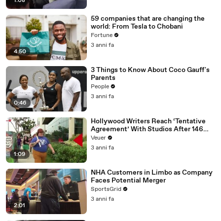
1:08
59 companies that are changing the
world: From Tesla to Chobani
Fortune
3 anni fa
4:50
3 Things to Know About Coco Gauff's
Parents
People
3 anni fa
0:46
Hollywood Writers Reach ‘Tentative
Agreement’ With Studios After 146
Day Strike
Veuer
3 anni fa
1:09
NHA Customers in Limbo as Company
Faces Potential Merger
SportsGrid
3 anni fa
2:01