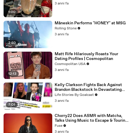
3 anni fa
1:00
Måneskin Performs "HONEY" at MSG
Rolling Stone
3 anni fa
2:50
Matt Rife Hilariously Roasts Your
Dating Profiles | Cosmopolitan
Cosmopolitan USA
3 anni fa
12:13
Kelly Clarkson Fights Back Against
Brandon Blackstock In Devastating
Divorce Battle
Life Stories By Goalcast
3 anni fa
7:01
Chxrry22 Does ASMR with Matcha,
Talks Using Music to Escape & Touring
with The Weeknd
Fuse
3 anni fa