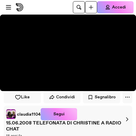
Vai al lettore
Passa al contenuto principale
Accedi
Like
Condividi
Segnalibro
Segui
claudia1104
15.06.2008 TELEFONATA DI CHRISTINE A RADIO
CHAT