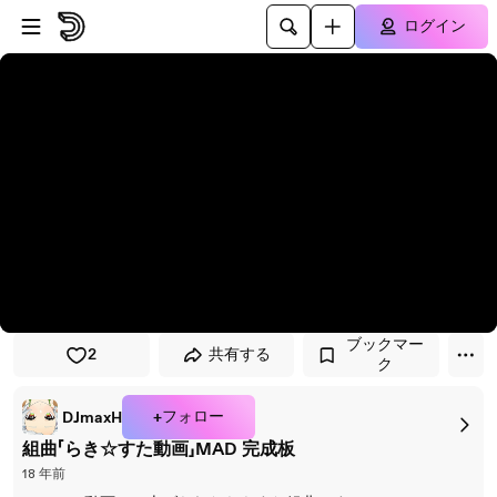
プレイヤーにスキップ
メインコンテンツにスキップ
ログイン
ブックマー
2
共有する
ク
+フォロー
DJmaxH
組曲「らき☆すた動画」MAD 完成板
18 年前