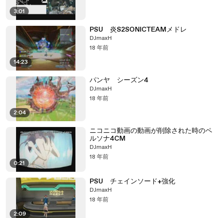
3:01
PSU 炎S2SONICTEAMメドレ
DJmaxH
18 年前
14:23
パンヤ シーズン4
DJmaxH
18 年前
2:04
ニコニコ動画の動画が削除された時のペ
ルソナ4CM
DJmaxH
18 年前
0:21
PSU チェインソード+強化
DJmaxH
18 年前
2:09