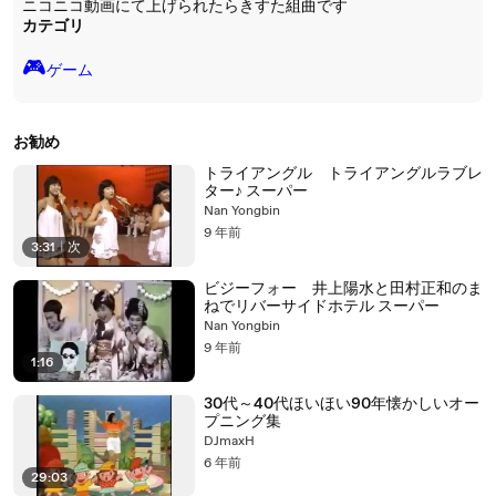
ニコニコ動画にて上げられたらきすた組曲です
カテゴリ
🎮️
ゲーム
お勧め
トライアングル トライアングルラブレ
ター♪ スーパー
Nan Yongbin
9 年前
3:31
|
次
ビジーフォー 井上陽水と田村正和のま
ねでリバーサイドホテル スーパー
Nan Yongbin
9 年前
1:16
30代～40代ほいほい90年懐かしいオー
プニング集
DJmaxH
6 年前
29:03