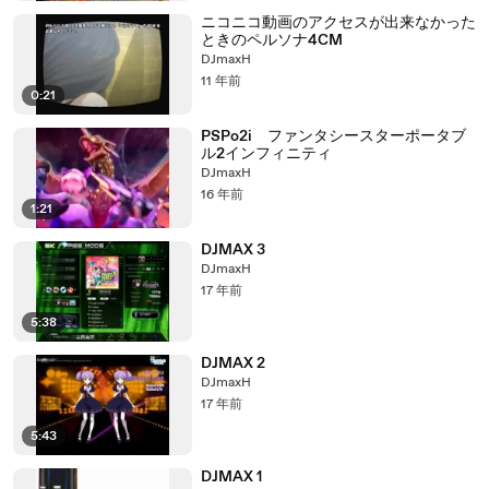
ニコニコ動画のアクセスが出来なかった
ときのペルソナ4CM
DJmaxH
11 年前
0:21
PSPo2i ファンタシースターポータブ
ル2インフィニティ
DJmaxH
16 年前
1:21
DJMAX 3
DJmaxH
17 年前
5:38
DJMAX 2
DJmaxH
17 年前
5:43
DJMAX 1