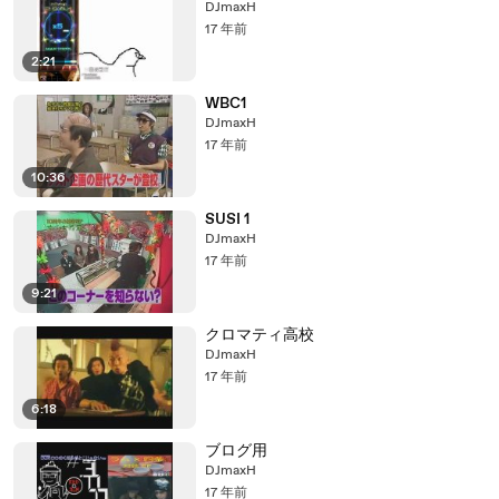
DJmaxH
17 年前
2:21
WBC1
DJmaxH
17 年前
10:36
SUSI 1
DJmaxH
17 年前
9:21
クロマティ高校
DJmaxH
17 年前
6:18
ブログ用
DJmaxH
17 年前