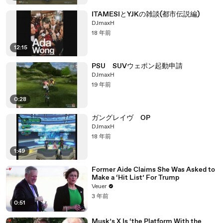
ITAMESIとYJKの雑談(都市伝説編)
DJmaxH
18 年前
12:15
PSU SUVウェポン起動申請
DJmaxH
19 年前
0:28
ガングレイヴ OP
DJmaxH
18 年前
1:49
Former Aide Claims She Was Asked to
Make a ‘Hit List’ For Trump
Veuer
3 年前
0:51
Musk’s X Is ‘the Platform With the