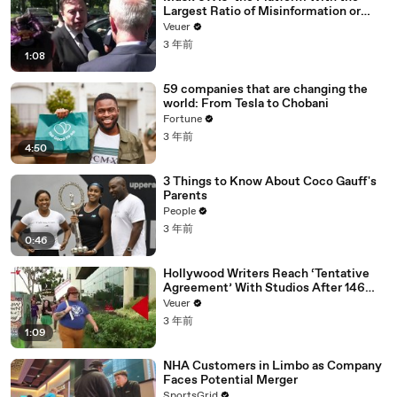
Largest Ratio of Misinformation or
Disinformation’ Amongst All Social
Veuer
Media Platforms
3 年前
1:08
59 companies that are changing the
world: From Tesla to Chobani
Fortune
3 年前
4:50
3 Things to Know About Coco Gauff's
Parents
People
3 年前
0:46
Hollywood Writers Reach ‘Tentative
Agreement’ With Studios After 146
Day Strike
Veuer
3 年前
1:09
NHA Customers in Limbo as Company
Faces Potential Merger
SportsGrid