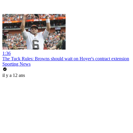
1:36
The Tuck Rules: Browns should wait on Hoyer's contract extension
Sporting News
il y a 12 ans