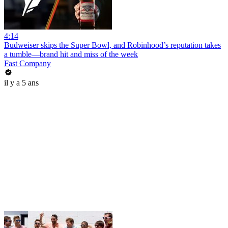
4:14
Budweiser skips the Super Bowl, and Robinhood’s reputation takes
a tumble—brand hit and miss of the week
Fast Company
il y a 5 ans