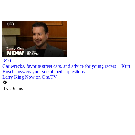
3:20
Car wrecks, favorite street cars, and advice for young racers -- Kurt
Busch answers your social media questions
Larry King Now on Ora.TV
il y a 6 ans