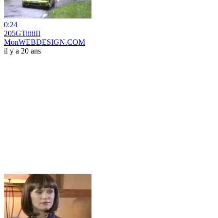
0:24
205GTiiiiiII
MonWEBDESIGN.COM
il y a 20 ans