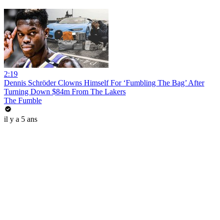
2:19
Dennis Schröder Clowns Himself For ‘Fumbling The Bag’ After
Turning Down $84m From The Lakers
The Fumble
il y a 5 ans