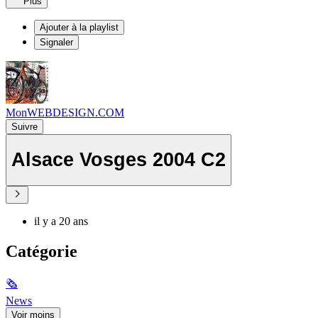
Plus
Ajouter à la playlist
Signaler
MonWEBDESIGN.COM
Suivre
Alsace Vosges 2004 C2
il y a 20 ans
Catégorie
🗞
News
Voir moins