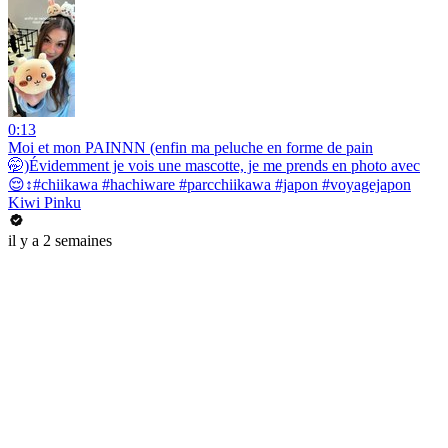
0:13
Moi et mon PAINNN (enfin ma peluche en forme de pain
🤭)Évidemment je vois une mascotte, je me prends en photo avec
😌↕️#chiikawa #hachiware #parcchiikawa #japon #voyagejapon
Kiwi Pinku
il y a 2 semaines