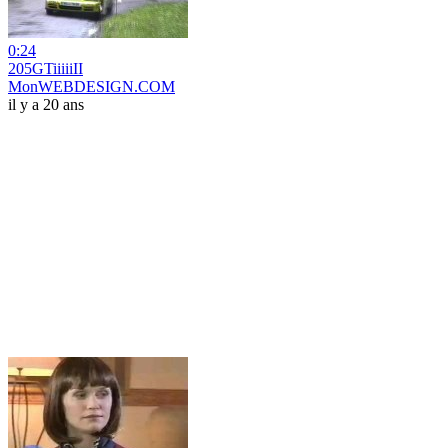
0:24
205GTiiiiiII
MonWEBDESIGN.COM
il y a 20 ans