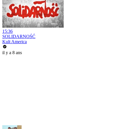
15:36
SOLIDARNOŚĆ
Kult America
il y a 8 ans