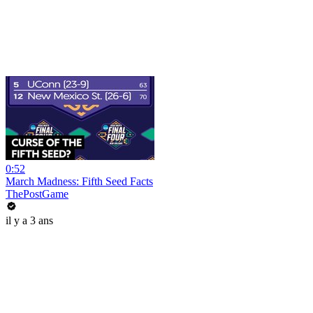
0:52
March Madness: Fifth Seed Facts
ThePostGame
il y a 3 ans