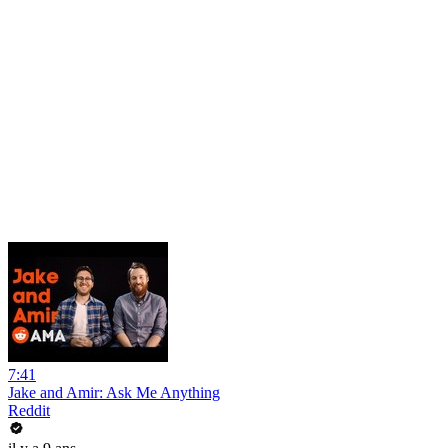
7:41
Jake and Amir: Ask Me Anything
Reddit