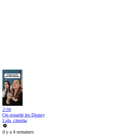
2:59
On regarde les Disney
Lala_cinema
il y a 4 semaines