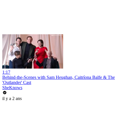
1:17
Behind-the-Scenes with Sam Heughan, Caitríona Balfe & The
'Outlander' Cast
SheKnows
il y a 2 ans