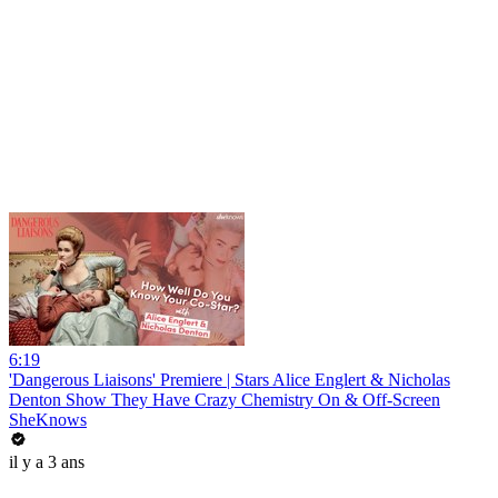
6:19
'Dangerous Liaisons' Premiere | Stars Alice Englert & Nicholas
Denton Show They Have Crazy Chemistry On & Off-Screen
SheKnows
il y a 3 ans