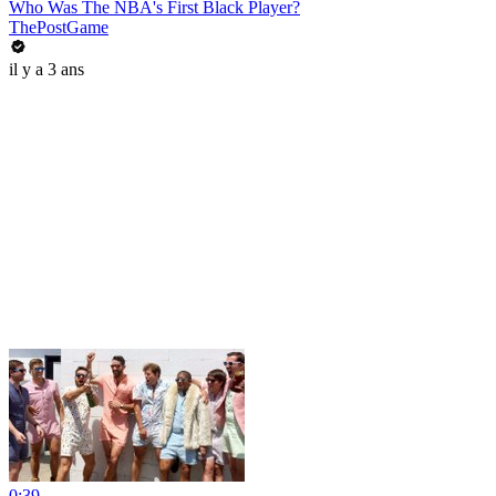
Who Was The NBA's First Black Player?
ThePostGame
il y a 3 ans
0:39