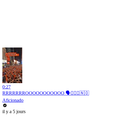
0:27
RRRRRRROOOOOOOOOOO 🗣️🚣🏻‍♂️🇳🇴
Aficionado
il y a 5 jours