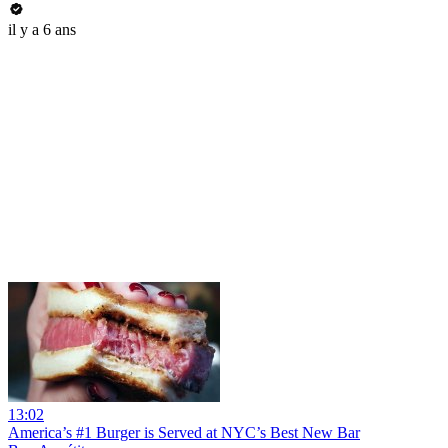
il y a 6 ans
13:02
America’s #1 Burger is Served at NYC’s Best New Bar