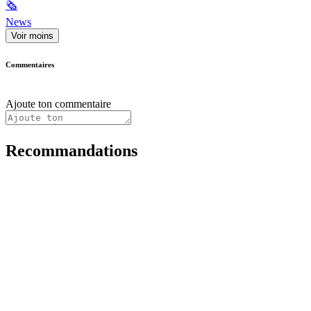
🗞
News
Voir moins
Commentaires
Ajoute ton commentaire
Recommandations