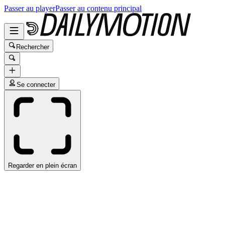
Passer au player
Passer au contenu principal
Rechercher
Se connecter
Regarder en plein écran