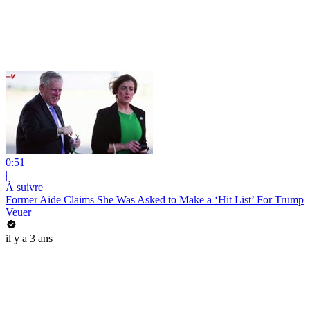
0:51
|
À suivre
Former Aide Claims She Was Asked to Make a ‘Hit List’ For Trump
Veuer
il y a 3 ans