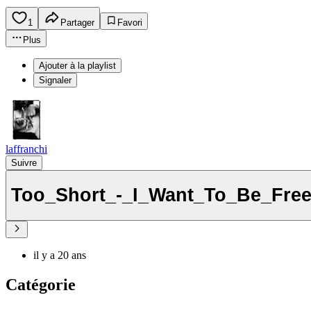
1
Partager
Favori
Plus
Ajouter à la playlist
Signaler
laffranchi
Suivre
Too_Short_-_I_Want_To_Be_Fre
il y a 20 ans
Catégorie