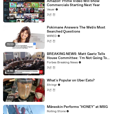
Amazon’ Prime Video Will Show
Commercials Starting Next Year
Veuer
3년 전
0:36
Pokimane Answers The Web's Most
Searched Questions
WIRED
3년 전
11:13
BREAKING NEWS: Matt Gaetz Tells
House Committee: 'I'm Not Going To
Vote For A Continuing Resolution'
Forbes Breaking News
3년 전
4:16
What's Popular on Uber Eats?
Stringr
3년 전
1:00
Måneskin Performs "HONEY" at MSG
Rolling Stone