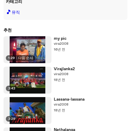
카테고리
🎵
뮤직
추천
my pic
vira2008
16년 전
1:29
|
다음 순서
Virajlanka2
vira2008
18년 전
3:43
Lassana-lassana
vira2008
18년 전
3:29
Nethalanga