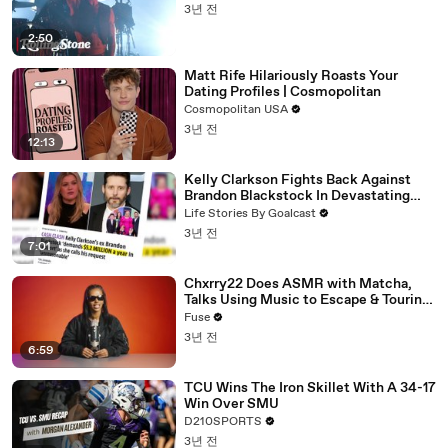
3년 전
2:50
Matt Rife Hilariously Roasts Your
Dating Profiles | Cosmopolitan
Cosmopolitan USA
3년 전
12:13
Kelly Clarkson Fights Back Against
Brandon Blackstock In Devastating
Divorce Battle
Life Stories By Goalcast
3년 전
7:01
Chxrry22 Does ASMR with Matcha,
Talks Using Music to Escape & Touring
with The Weeknd
Fuse
3년 전
6:59
TCU Wins The Iron Skillet With A 34-17
Win Over SMU
D210SPORTS
3년 전