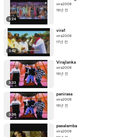
vira2008
18년 전
3:24
vira1
vira2008
17년 전
3:42
Virajlanka
vira2008
18년 전
3:33
panirasa
vira2008
18년 전
3:36
pasalamba
vira2008