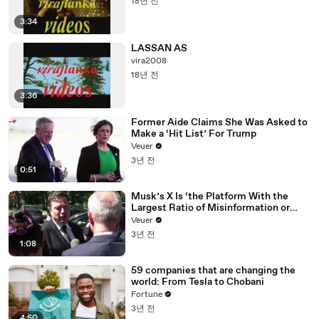
18년 전
3:34
LASSAN AS
vira2008
18년 전
3:36
Former Aide Claims She Was Asked to
Make a ‘Hit List’ For Trump
Veuer
3년 전
0:51
Musk’s X Is ‘the Platform With the
Largest Ratio of Misinformation or
Disinformation’ Amongst All Social
Veuer
Media Platforms
3년 전
1:08
59 companies that are changing the
world: From Tesla to Chobani
Fortune
3년 전
4:50