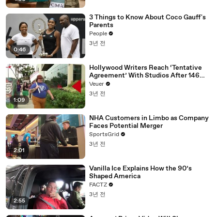
3 Things to Know About Coco Gauff's
Parents
People
3년 전
0:46
Hollywood Writers Reach ‘Tentative
Agreement’ With Studios After 146
Day Strike
Veuer
3년 전
1:09
NHA Customers in Limbo as Company
Faces Potential Merger
SportsGrid
3년 전
2:01
Vanilla Ice Explains How the 90’s
Shaped America
FACTZ
3년 전
2:55