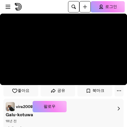
플레이어로 건너뛰기
본문으로 건너뛰기
로그인
좋아요
공유
북마크
팔로우
vira2008
Galu-kotuwa
18년 전